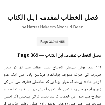
فصل الخطاب لمقدمۃ اہل الکتاب
by
Hazrat Hakeem Noor-ud-Deen
Page
369
of
455
فصل الخطاب لمقدمۃ اہل الکتاب
— Page
369
٣٦٩ پیدا ہوتی ہے۔علی الصباح بستر غفلت سے اٹھ کر بدنی 
طہارت کی طرف متوجہ ہونا۔تمام مہذبین بلاد میں ایک عام 
لازمی عادت ہے۔صاف عیان ہوتا ہے کہ تقاضائے فطرت سے اُس کے 
زور و اجبار سے یہ دائمی عادات پیدا ہوئے ہیں او طبیعت اعضا و 
جوارح سے میرا اس خدمت کا لینا پسند کرتی ہے۔نہیں اگر ایسی 
عبادت میں جس میں روحانی ہوشوں اور اصلی باطنی طہارت کا 