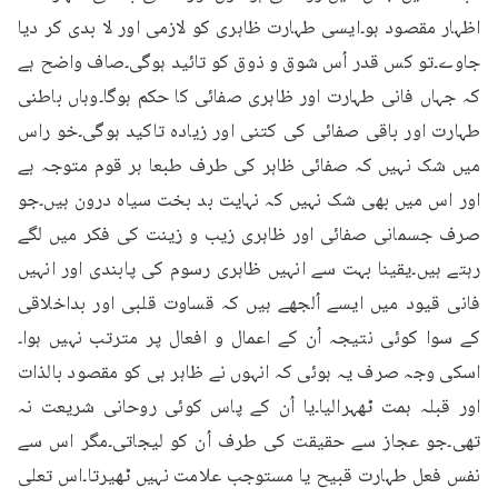
اظہار مقصود ہو۔ایسی طہارت ظاہری کو لازمی اور لا بدی کر دیا 
جاوے۔تو کس قدر اُس شوق و ذوق کو تائید ہوگی۔صاف واضح ہے 
کہ جہاں فانی طہارت اور ظاہری صفائی کا حکم ہوگا۔وہاں باطنی 
طہارت اور باقی صفائی کی کتنی اور زیادہ تاکید ہوگی۔خو راس 
میں شک نہیں کہ صفائی ظاہر کی طرف طبعا ہر قوم متوجہ ہے 
اور اس میں بھی شک نہیں کہ نہایت بد بخت سیاه درون ہیں۔جو 
صرف جسمانی صفائی اور ظاہری زیب و زینت کی فکر میں لگے 
رہتے ہیں۔یقینا بہت سے انہیں ظاہری رسوم کی پابندی اور انہیں 
فانی قیود میں ایسے اُلجھے ہیں کہ قساوت قلبی اور بداخلاقی 
کے سوا کوئی نتیجہ اُن کے اعمال و افعال پر مترتب نہیں ہوا۔
اسکی وجہ صرف یہ ہوئی کہ انہوں نے ظاہر ہی کو مقصود بالذات 
اور قبلہ ہمت ٹھہرالیا۔یا اُن کے پاس کوئی روحانی شریعت نہ 
تھی۔جو عجاز سے حقیقت کی طرف اُن کو لیجاتی۔مگر اس سے 
نفس فعل طہارت قبیح یا مستوجب علامت نہیں ٹھیرتا۔اس تعلی 