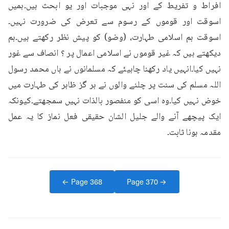
افراط و تفریط کے اور نہی موجبات اور یو ابحث ہیں۔ہمیں 
اسوقت اور قوموں کے رسوم سے تعرض کی ضرورت نہیں۔
اسوقت ہم اسلامی طہارت، (وضو) کو پیش نظر رکھتے ہیں۔ہم 
دیکھتے ہیں کہ غیر قوموں نے اسلامی اعمال پر ؟ انصاف سے غور 
نہیں کیا۔انہیں یاد رکھنا چاہیئے کہ مسلمانوں نے ہاں محمد رسول 
اللہ مسلم کی سنت پر چلنے والوں نے ہر گز ظاہر کی طہارت میں 
خوض نہیں کیا۔وہ اسی کو منفصور بالذات نہیں سمجھتے۔کیونکہ 
ایک پیچھے آنے والے جلیل الشان حقیقی فعل نماز کا یہ عمل 
مقدمہ ہونا ثابت۔
← Page
368
Page
370
→