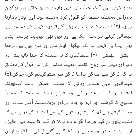
ہندو کہتے ہیں " کہ جب دُنیا میں پاپ بہت ہو جاتے ہیں۔بھگوان 
باغراض مختلف جسمہ کو قبول کرتا مجسم ہوتا اور اوتار دھارتا 
ہے یہ (۳) تثلیث کا مسئلہ ہندوؤں کے تردید کہنے کے مساوی ہے۔
عیسائی کہتے ہیں۔خدا ایک ہے اور تین بھی ہیں۔بت پرست ہندو 
بھی ایسا ہی کہتے ہیں۔کہ بھگوان ایک سے اور تین بھی ہیں۔برھما 
- بشن - مهیش - (۴) عیسائیوں کا یہ عقیدہ کہ خدا باپ بیٹا اور 
باپ اور بیٹے سے روح القدس۔بعینہ منڈوں کے اس قول کے مطابق 
ہو کہ نرگن سے سرگن ہوا۔یا نرگن سر ستوگن۔تم گن۔رچوگن۔(۵) 
عیسائیوں میں عشائے ربانی کا مسئلہ جسکی بابت کیتھولک 
اعتقاد ہو کہ اسوقت روٹی اور شراب بعینہ حقیقت نہ مجازاً 
مسیح کا گوشت اور لہو ہو جاتا ہے۔اور پروٹسٹنٹ اُسے ستانہ اور 
مجاز کہتے ہیں۔ٹھیک بت پرستوں کے اس اعتقاد کے برابر ہے۔کہ 
بشند پتھر بن گیا۔اور سا لگرام نام کہلا کر گند کا نڈے میں جاپڑا۔
اور تردید میٹر اور چیپل اور ڈھاگ بن گئی۔ل فی الواقع پولوس 