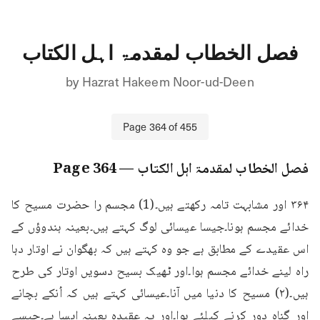
فصل الخطاب لمقدمۃ اہل الکتاب
by
Hazrat Hakeem Noor-ud-Deen
Page
364
of
455
فصل الخطاب لمقدمۃ اہل الکتاب
— Page
364
۳۶۴ اور مشابہت تامہ رکھتے ہیں۔(1) مجسم را حضرت مسیح کا 
خدائے مجسم ہونا۔جیسا عیسائی لوگ کہتے ہیں۔بعینہ ہندوؤں کے 
اس عقیدے کے مطابق ہے جو وہ کہتے ہیں کہ بھگوان نے اوتار دہا 
راہ لینے خدائے مجسم ہوا۔اور ٹھیک بسیح دسویں اوتار کی طرح 
ہیں۔(۲) مسیح کا دنیا میں آنا۔عیسائی کہتے ہیں کہ اُنکے بچانے 
اور گناہ دور کرنے کیلئے ہوا۔اور یہ عقیدہ بعینہ ایسا ہے۔جیسے 