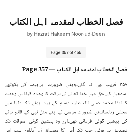
فصل الخطاب لمقدمۃ اہل الکتاب
by
Hazrat Hakeem Noor-ud-Deen
Page
357
of
455
فصل الخطاب لمقدمۃ اہل الکتاب
— Page
357
۳۵۷ قریب بھی نہ گئے۔چھٹی ضرورت ابراہیمہ کے پکوٹھے 
اسمعیل کے حق میں خدا تعالے نے برکت کا وعدہ کیا۔اس وعدے 
کا ایفا محمد صلی اللہ علیہ وسلم کے پیدا ہونے تک دنیا میں 
مخفی رہا۔ساتویں ضرورت موسی نے اپنے مثل نبی کے قائم ہونے 
کی پیشین گوئی فرمائی تھی۔اور وہ پیشین گوئی اسوقت تک 
تصدیق نہ ہوئی جب تک اُس کا مصداق نہ آیا۔اور سب اس 