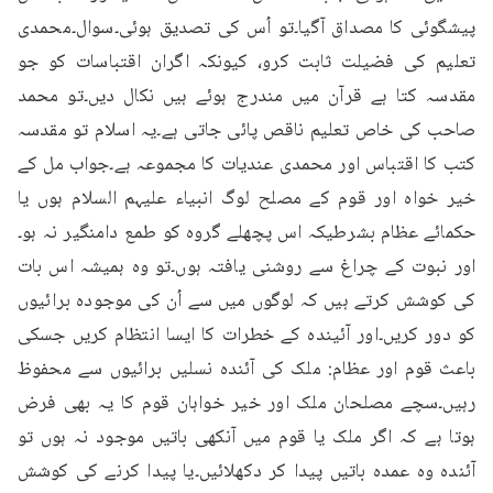
پیشگوئی کا مصداق آگیا۔تو اُس کی تصدیق ہوئی۔سوال۔محمدی 
تعلیم کی فضیلت ثابت کرو، کیونکہ اگران اقتباسات کو جو 
مقدسہ کتا ہے قرآن میں مندرج ہوئے ہیں نکال دیں۔تو محمد 
صاحب کی خاص تعلیم ناقص پائی جاتی ہے۔یہ اسلام تو مقدسہ 
کتب کا اقتباس اور محمدی عندیات کا مجموعہ ہے۔جواب مل کے 
خیر خواہ اور قوم کے مصلح لوگ انبیاء علیہم السلام ہوں یا 
حکمائے عظام بشرطیکہ اس پچھلے گروہ کو طمع دامنگیر نہ ہو۔
اور نبوت کے چراغ سے روشنی یافتہ ہوں۔تو وہ ہمیشہ اس بات 
کی کوشش کرتے ہیں کہ لوگوں میں سے اُن کی موجودہ برائیوں 
کو دور کریں۔اور آئیندہ کے خطرات کا ایسا انتظام کریں جسکی 
باعث قوم اور عظام: ملک کی آئندہ نسلیں برائیوں سے محفوظ 
رہیں۔سچے مصلحان ملک اور خیر خواہان قوم کا یہ بھی فرض 
ہوتا ہے کہ اگر ملک یا قوم میں آنکھی باتیں موجود نہ ہوں تو 
آئندہ وہ عمدہ باتیں پیدا کر دکھلائیں۔یا پیدا کرنے کی کوشش 