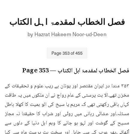
فصل الخطاب لمقدمۃ اہل الکتاب
by
Hazrat Hakeem Noor-ud-Deen
Page
353
of
455
فصل الخطاب لمقدمۃ اہل الکتاب
— Page
353
۳۵۳ مندا در ایران مقتصر اور یونان بے ریب علوم و تحقیقات کے 
مخزن تھے۔الا بت پرستی کے عام رواج نے ان ملکوں میں یہ طاقت 
کہاں باقی رکھتی تھی کہ مریم یا سیخ کی الو ہمیت کا کھلا باطل 
مسئلہ۔اور عشائی ربانی میں روٹی اور شراب کا حقیقتا نہ مجاز 
مسیح کے گوشت اور لہو ہو جانے کا وہم اہل دنیا کے دلوں سے 
اُٹھاتی۔پھر عرب کے سے جاہل اور سخت بت پرست ماہ سے کیا 