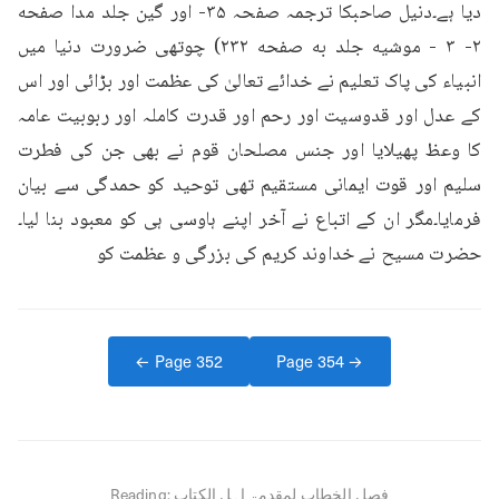
دیا ہے۔دنیل صاحبکا ترجمہ صفحہ ۳۵- اور گین جلد مدا صفحه 
۲- ۳ - موشیه جلد به صفحه ۲۳۲) چوتھی ضرورت دنیا میں 
انبیاء کی پاک تعلیم نے خدائے تعالیٰ کی عظمت اور بڑائی اور اس 
کے عدل اور قدوسیت اور رحم اور قدرت کاملہ اور ربوبیت عامہ 
کا وعظ پھیلایا اور جنس مصلحان قوم نے بھی جن کی فطرت 
سلیم اور قوت ایمانی مستقیم تھی توحید کو حمدگی سے بیان 
فرمایا۔مگر ان کے اتباع نے آخر اپنے ہاوسی ہی کو معبود بنا لیا۔
حضرت مسیح نے خداوند کریم کی بزرگی و عظمت کو
← Page
352
Page
354
→
فصل الخطاب لمقدمۃ اہل الکتاب
Reading: