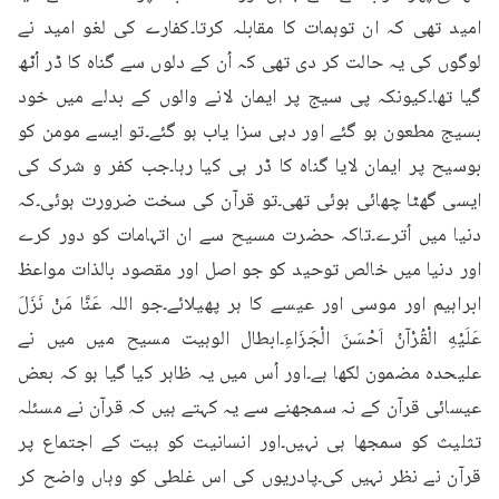
امید تھی کہ ان توہمات کا مقابلہ کرتا۔کفارے کی لغو امید نے 
لوگوں کی یہ حالت کر دی تھی کہ اُن کے دلوں سے گناہ کا ڈر اُٹھ 
گیا تھا۔کیونکہ پی سیج پر ایمان لانے والوں کے بدلے میں خود 
بسیج مطعون ہو گئے اور دہی سزا یاب ہو گئے۔تو ایسے مومن کو 
بوسیح پر ایمان لایا گناہ کا ڈر ہی کیا رہا۔جب کفر و شرک کی 
ایسی گھٹا چھائی ہوئی تھی۔تو قرآن کی سخت ضرورت ہوئی۔کہ 
دنیا میں اُترے۔تاکہ حضرت مسیح سے ان اتہامات کو دور کرے 
اور دنیا میں خالص توحید کو جو اصل اور مقصود بالذات مواعظ 
ابراہیم اور موسی اور عیسے کا ہر پھیلائے۔جو اللہ عَنَّا مَنْ نَزَلَ 
عَلَيْهِ الْقُرْآنُ اَحْسَنَ الْجَزَاءِ۔ابطال الوہیت مسیح میں میں نے 
علیحدہ مضمون لکھا ہے۔اور اُس میں یہ ظاہر کیا گیا ہو کہ بعض 
عیسائی قرآن کے نہ سمجھنے سے یہ کہتے ہیں کہ قرآن نے مسئلہ 
تثلیث کو سمجھا ہی نہیں۔اور انسانیت کو ہیت کے اجتماع پر 
قرآن نے نظر نہیں کی۔پادریوں کی اس غلطی کو وہاں واضح کر 