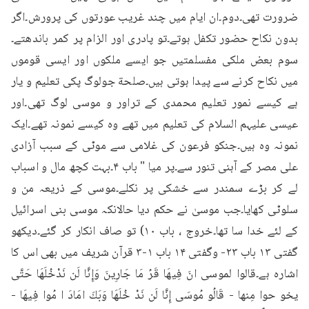
ضرورت تھی۔دوم۔ان ایام میں چند غریب عورتوں کی پرورش۔اگر 
بدون نکاح حضور تکفل ہوتے۔تو پادری اور الزام پر کمر باندھتے۔
سوم بعض ملکی مفسلمتیں جو ایسے ملکوں اور ایسی قوموں 
میں نکاح کرنے سے پیدا ہوتی ہیں۔صلحة جولوگ پکی تعلیم و یار 
ہے کیسے نمور تعلیم محمدی کے تراور و موسی لوگ تھی۔اور 
عیسی علیہم السلام کی تعلیم میں تھے وہ کیسے نمونہ تھے۔ایک 
نمونہ وہ ہیں۔جنکو فرعون کی غلامی سے موٹی کے سبب آزادی 
علی مصر کے آہنی تنور سے۔پر میا " باب ۴۔بہت کچھ مال و اسباب 
لے کر بڑے سمندر سے خشکی پر نکلے۔موسی کے ذریعہ من و 
سلوٹی کھایا۔جب موسیٰ نے حکم دیا حالانکہ موسی بنی اسرائیل 
کے لئے خدا سا تھا۔خروج ، باب ۱۰) تو صاف انکار کر گئے۔دیکھو 
گفتی ۱۳ باب ۲۳- وگفتی ۱۴ باب ۱-۳ قرآن شریف میں بھی اس کا 
اشارہ ہے۔قالوا لموسى انَ فِيهَا قَرُ مَا جَارِينَ وَإِنَّا لَن نَدْخُلَهَا حَتَّى 
يخو حوا مِنها - قَالُو مُوسَى إِنَّا لَن نَدْ خُلَهَا وَبَكَ امَادَ ا مُوا فِيهَا - 