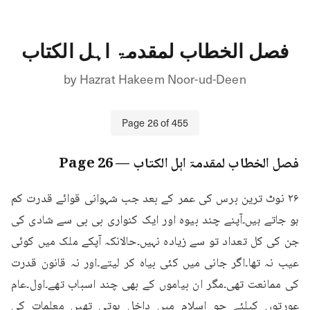
فصل الخطاب لمقدمۃ اہل الکتاب
by
Hazrat Hakeem Noor-ud-Deen
Page
26
of
455
فصل الخطاب لمقدمۃ اہل الکتاب
— Page
26
۲۶ نوٹ ترین برس کی عمر کے بعد جب شہوانی قوائے قدرت کم 
ہو جاتے ہیں۔آپنے چند بیوہ اور ایک کنواری بی بی سے شادی کی 
جن کی کل تعداد تو سے زیادہ نہیں۔حالانکہ آپکے ملک میں کوئی 
عیب نہ تھا۔اگر جانی میں کئی بیاہ کر لیتے۔اور نہ قانون قدرت 
کی ممانعت تھی۔مگر ان بیاموں کے بھی چند اسباب تھے۔اول۔عام 
عورتوں کیلئے جو اسلام میں داخل ہوتی تھیں معلمات کی 