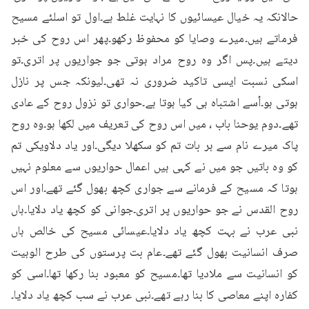
حالانکہ یہ خیال عیسائیوں کا نہایت غلط ہے۔اول تو اسلئے مسیح 
فرماتے ہیں۔میرے وصایا کو محفوظ رکھو۔پھر اس روح کی خبر 
دیتے ہیں۔پس اگر وہ روح مراد ہوتی جو جواریوں پر اتری۔تو 
اسکی نسبت ایسی تاکید ضروری نہ تھی۔لیونکہ جس پر نازل 
ہوتی ہو۔اُسے اشتباہ ہی کیا ہوتا ہے۔حواری تو نزول روح کے عادی 
تھے۔دوم یوحنا باب ، میں اس روح کی تعریف میں لکھا ہو۔وہ روح 
پاک میرے نام سے ہر بات تم کو سکھلا دیگی۔اور یاد دلاویکی تم 
کو وہ باتیں جو میں نے کہی ہیں اعمال حواریوں سے معلوم نہیں 
ہوتا کہ مسیح کے فرمانے سے جواری کچھ بھول گئے تھے۔اور اس 
روح القدس نے جو حواریوں پر اتری۔جوانی کو کچھ یاد دلایا۔ہاں 
نبی عرب نے بہت کچھ یاد دلایا۔عیسائی مسیح کی خالص ہاں 
صرف انسانیت بھول گئے تھے۔عام بت پرستوں کی طرح الوہیت 
کو انسانیت سے ملادیا تھا۔مسیح کو معبود بنا رکھا تھا۔اسی کو 
کفارہ اپنے معاصی کا بنا رہے تھے۔نبی عرب نے سب کچھ یاد دلایا۔