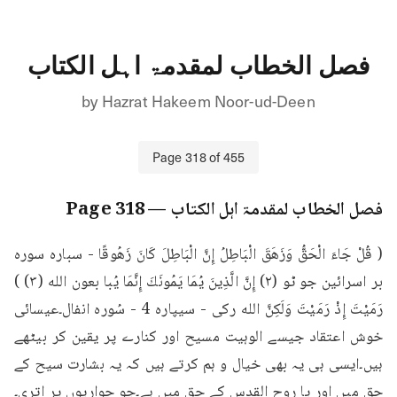
فصل الخطاب لمقدمۃ اہل الکتاب
by
Hazrat Hakeem Noor-ud-Deen
Page
318
of
455
فصل الخطاب لمقدمۃ اہل الکتاب
— Page
318
( قُلْ جَاءَ الْحَقُّ وَزَهَقَ الْبَاطِلُ إِنَّ الْبَاطِلَ كَانَ زَهُوقًا - سباره سوره 
بر اسرائين جو ٹو (٢) إِنَّ الَّذِينَ يُمَا يَمُونَكَ إِنَّمَا يُبا بعون الله (٣) ) 
رَمَيْتَ إِذْ رَمَيْتَ وَلَكِنَّ الله رکی - سیپاره 4 - سُوره انفال۔عیسائی 
خوش اعتقاد جیسے الوہیت مسیح اور کنارے پر یقین کر بیٹھے 
ہیں۔ایسی ہی یہ بھی خیال و ہم کرتے ہیں کہ یہ بشارت سیح کے 
حق میں اور یا روح القدس کے حق میں ہے۔جو حواریوں پر اتری۔