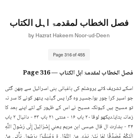
فصل الخطاب لمقدمۃ اہل الکتاب
by
Hazrat Hakeem Noor-ud-Deen
Page
316
of
455
فصل الخطاب لمقدمۃ اہل الکتاب
— Page
316
اسکے تشریف لاتے یروشلم کی باغبانی بنی اسرائیل سے چھن گئی 
جو اسیر کرا چور ہوا۔جسپر وہ گرا پس گیا۔یہ پتھر کونے کا سر نہ 
تو مسیح ہیں کیونکہ مسیح نے اس کے ظہور کے لئے اپنے بعد کا 
زمانہ بتایا۔دیکھو لوقا ۲۰ باب ۱۶ - منتی ۲۱ باب ۴۳ - دانیال ۲ باب 
۳۴ - بشارت ال قال عيسى ابن مريم يعني إِسْرَائِيلَ إِلَى رَسُولُ اللَّهِ 
إِلَيْكُمْ مُصَدِّقًا لمَا بَيْنَ يَدَى مِنَ التَّوْل ةِ وَمُبَشِّرًا بِرَسُولٍ يَأْتِي مِنْ 