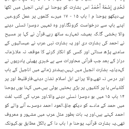
تَحْدِى إِسْمَةَ أَحْمَدُ اس بشارت کو یوحنا نے اپنی انجیل میں لکھا 
ہے۔دیکھو یوحنا م ا باب ۱۵ - ۱۷ میرے کلموں پر عمل کرو۔میں 
اپنے باپ سے درخواست کرونگا۔اور وہ تمہیں دوسرا تسلی دینے 
والا بخشی گا۔کہ ہمیشہ تمہارے ساتھ رہے۔قرآن نے کہا ہر مسیح 
نے احمد کی بشارت دی اور یہ بشارت نبی عرب نے عیسائیوں کے 
سامنے پڑھ سنائی اور کسی کو انکار کرنے کا موقعہ نہ ملا۔زمانہ 
دراز کے بعد جب قرآنی محاورات سے بے خبری پھیلی پادریوں نے 
کہدیا۔یہ بشارت انجیل میں نہیں۔بیشتر زمانے میں اناجیل کے باب 
اور درس نہ تھے۔والا پرانے اہل اسلام نشان دیتے۔فارقلیط اور پر 
کلٹیاس یا پر کلٹیوں پر بڑی بحثیں ہوئی ہیں۔میں کہتا ہوں یوحنا 
۱۴ باب ۱۵ میں ہو دوسرا نسلی دینے والا۔اور عرب کی کتب لغت 
میں حمد کے مادے کو دیکھ جاؤ۔العود احمد دوسرے آنے والے کو 
احمد کہتے ہیں۔اور یہ بات بطور مثل عرب میں مشہور و معروف 
تھی۔یہ بشارت قرآنیہ یوحنا م ا باب دا کے بالکل مطابق ہو۔کیونکہ 