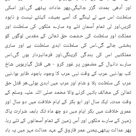
اور آدھی بمدت گزر جائیگی۔پھر عادات بیٹھے گی۔اور اسکی 
سلطنت اس سے لے لینگے کہ اُسے ہمیشہ کیلئے نیست و نابود 
کریں۔اور لی تمام آسمان تلے وہ سارے ملکوں کی سلطنت اور 
مملکت اور سلطنت کی حشمت حق تعالیٰ کے مقدس لوگوں کو 
بخشی جائے گی۔اس کی سلطنت ابدی سلطنت ہے اور ساری 
مملکتیں اس کی بندگی کرینگی۔اور فرمانبردار ہوں گی۔اس 
سارے دانیال کے مضمون پر غور کرو - هی قتل گیارہویں شاخ 
کب ہوا۔نبی عرب کے وقت نبی عرب کا وجود باجود ظاہر ہوا۔نبی 
عرب کی سلطنت بلا و شام اور عرب میں ابدی ہوئی۔ھر قتل حق 
تعالیٰ کی مخالف باتیں کرنے والا محمد صلی اللہ علیہ وسلم کے 
وقت مدت، ایک سال اور ابو بکر کے ایام خلافت میں دو سال اور 
عمری خلافت میں بکر ایام میں دو چھ ماہ تک باہمہ شرارت پاک 
زمین کے سارے ملکوں اور اُس زمین کے تمام آسمانوں کے تلے رہا۔
پھر عدالت بیٹھی۔یعنی عمر فاروق کے عہد عدالت مہر میں یہ باد 