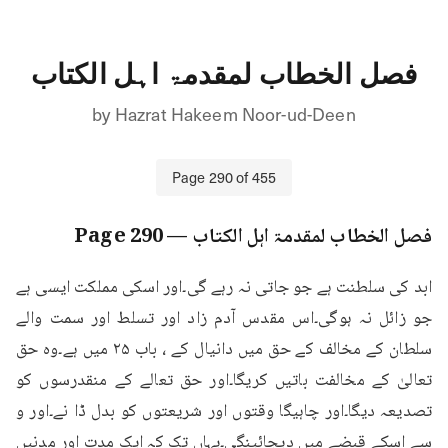
فصل الخطاب لمقدمۃ اہل الکتاب
by
Hazrat Hakeem Noor-ud-Deen
Page
290
of
455
فصل الخطاب لمقدمۃ اہل الکتاب
— Page
290
ابد کی سلطنت ہے جو جاتی نہ رہے گی۔اور اسکی مملکت ایسی ہے 
جو زائل نہ ہوگی۔اس مقدس آدم زاد اور تسلط اور سمت والے 
سلطان کے مخالف کے حق میں دانیال کے ، باب ۲۵ میں ہے۔وہ حق 
تعالیٰ کے مخالفت باتیں کریگا۔اور حق تعالے کے منقدرسوں کو 
تصدیعہ دیگا۔اور چاہیگا وقتوں اور شریعتوں کو بدل ڈا نے۔اور و 
سے اسکے قبضے میں دیجائینگی۔یہاں تک کہ ایک مدت اور مدنیں 