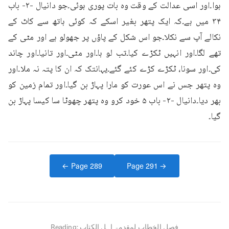
ہوا۔اور اسی عدالت کے وقت وہ بات پوری ہوئی۔جو دانیال -۲- باب 
۳۴ میں ہے۔کہ ایک پتھر بغیر اسکے کہ کوئی ہاتھ سے کاٹ کے 
نکالے آپ سے نکلا۔جو اس شکل کے پاؤں پر جھولو ہے اور مٹی کے 
تھے لگا۔اور انہیں ٹکڑے کیا۔تب لو ہا۔اور مٹی۔اور تانیا۔اور چاند 
کی۔اور سونا، ٹکڑے کڑے کئے گئے۔یہانتک کہ ان کا پتہ نہ ملا۔اور 
وہ پتھر جس نے اس عورت کو مارا پہاڑ بن گیا۔اور تمام زمین کو 
بھر دیا۔دانیال -۲- باب ۵ خود کرو وہ پتھر چھوٹا سا کیسا پہاڑ بن 
گیا۔
← Page
289
Page
291
→
فصل الخطاب لمقدمۃ اہل الکتاب
Reading: