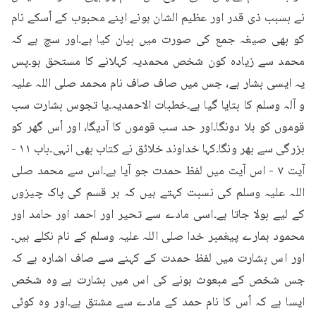
نے بسبب ذی قدر اور عظیم الشان ہونے اپنے محبوب کے اُسکے نام 
کو بھی صیغہ جمع کی صورت میں بیان کیا ہے۔اور سچ ہے کہ 
محمد سے زیادہ کون شخص محمدیہ کہلانے کا مستحق ہو۔پس 
یہ ایسی بشار ہے، جس میں صاف صاف نام محمد صلی اللہ علیہ 
و آلہ وسلم کا بتایا گیا ہے۔خطبات الاحمدیہ۔یا تجوس بشارت سب 
قوموں کو ہلا دونگا۔اور حد سب قوموں کا آدیگا، اور اُس گھر کو 
بزرگی سے بھر ونگا۔کہا خداوند خلائق نے کتاب بھی انہی۔باب ۱۱ - 
آیت ۷ - اس آیت میں لفظ حمدت جو آیا ہے۔اس سے محمد صلی 
اللہ علیہ وسلم کی نسبت کہتے ہیں کہ ہر قسم کی پاک چیزوں 
کے لیے بولا جاتا ہے۔اسی مادے سے تحیر اور احمد اور حامد اور 
محمود ہمارے پیغمبر خدا صلی اللہ علیہ وسلم کے نام نکلے ہیں۔
اور اس بشارت میں لفظ حمدت کے کہنے سے صاف اشارہ ہے کہ 
جس شخص کے مبعوث ہونے کی اس میں بشارت ہے وہ شخص 
ایسا ہے کہ اُس کا نام حمد کے مادے سے مشتق ہے۔اور وہ کوئی 