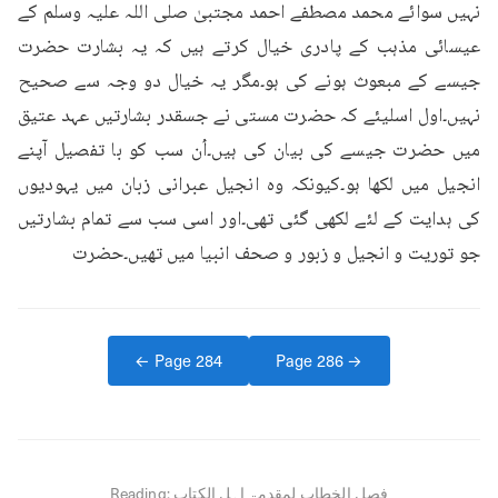
نہیں سوائے محمد مصطفے احمد مجتبیٰ صلی اللہ علیہ وسلم کے 
عیسائی مذہب کے پادری خیال کرتے ہیں کہ یہ بشارت حضرت 
جیسے کے مبعوث ہونے کی ہو۔مگر یہ خیال دو وجہ سے صحیح 
نہیں۔اول اسلیئے کہ حضرت مستی نے جسقدر بشارتیں عہد عتیق 
میں حضرت جیسے کی بیان کی ہیں۔اُن سب کو با تفصیل آپنے 
انجیل میں لکھا ہو۔کیونکہ وہ انجیل عبرانی زبان میں یہودیوں 
کی ہدایت کے لئے لکھی گئی تھی۔اور اسی سب سے تمام بشارتیں 
جو توریت و انجیل و زبور و صحف انبیا میں تھیں۔حضرت
← Page
284
Page
286
→
فصل الخطاب لمقدمۃ اہل الکتاب
Reading: