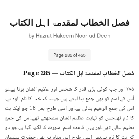
فصل الخطاب لمقدمۃ اہل الکتاب
by
Hazrat Hakeem Noor-ud-Deen
Page
285
of
455
فصل الخطاب لمقدمۃ اہل الکتاب
— Page
285
۲۸۵ اور جب کوئی بڑی قدر کا شخص اور عظیم الشان ہوتا ہے۔تو 
اُس کے اسم کو بھی جمع بنا لیتے ہیں۔جیسا کہ خدا کا نام الوہ ہے۔
اس کی جمع الوهیم بنائی ہے۔اور اسی طرح بعل 16 جو ایک بت 
کا نام تھا۔جس کو نہایت عظیم الشان سمجھتے تھے۔اس کی جمع 
بعلیم بنالی تھی۔اور یہی قاعدہ اسم اسورت کا لگایا گیا ہے۔جو دو 
کر بت کا نام ہے۔پس اسی طرح اس مقام پر بھی حضرت سلیمان 