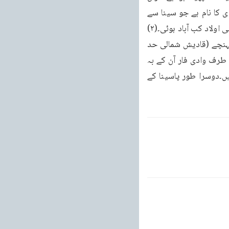
کہتے ہیں۔(۲) قادیش جہاں ابراہیم نے (بیر شیع ، کھودا اور خارانی ایک ہیں۔(۳) فاران اسی وادی کا نام ہے جو سینا سے 
مغربی نشیب پر ہے۔جہاں قبریں عمارتیں اب ملی ہیں۔جواب۔(1) بتاؤ یہاں اصیل اور اس کی صلبی اولاد کب آباد ہوئی۔(۲) 
کتاب -۳-۱۲-۲۵ و ۲۶ وہ سردار کنعان کو دیکھ کر پھرے تو بیابان خاران میں سے قادیش میں پہنچے (قادیش شمالی حد 
فاران کی ہے، یاد رہے، اس آیت کی اصل عبری عبارت یہ ہے۔الی مدبر فاران قادسيه لفظی ترجمه طرف وادی فار آن کے بہ 
نیل مرام - تاولیش کے معنی پائل کے بھی ہیں۔دیکھو تر جمہ الفلس۔فارآن تین ہیں۔ایک حجاز ہیں۔دوسرا طور پاسینا کے 