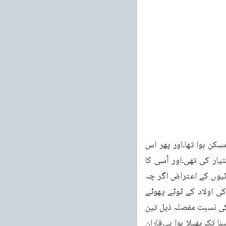
۲۸۲ دوسرے یہ کہ مرکز اس خاندان کی آبادی کا حجاز تھا۔جہاں اسمعیل کی متقدم اولاد کا مسکن ہوا تھا۔اور پھر اس 
مرکز سے اور طرف عرب میں پھیلے۔پس ثابت ہوا کہ حضرت محیل نے حجاز میں سکونت اختیار کی تھی۔اور اُسی کا 
قدیم نام فاران ہے۔جو حضرت موسیٰ اور حضرت حبقوق نے اپنی اپنی بشارتوں میں بتایا۔عیسائیوں کے اعتراض اگر چہ 
یہ بات نہایت صفائی سے ظاہر ہے کہ وادی مجاز اور وادی فاران دونوں ایک ہیں۔اور اسمعیل کی اولاد کے ٹوٹے پھوٹے 
کھنڈر اس کی گواہی دے رہے ہیں۔مگر یا ایہہ عیسائی اُس کو تسلیم نہیں کرتے۔اور موقع فارآن کی نسبت مفصلہ ذیل تین 
رائیں قرار دیتے ہیں۔(۱) یہ کہ وہ اس وسیع میدان کو جو بیر تشیع کی شمالی حد سے کوہ سینا تک پھیلا ہوا ہے۔فاران 