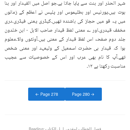
شہر الحذر اور بنت سے پایا جاتا ہے۔جو اصل میں القیدار اور بنا 
بوت ہیں۔یورنیس اور بطلیموس اور پلیس نے اعظم کے زمانوں 
میں یہ قو میں حجاز کی باشندہ تھیں۔کیڈری یعنی فیڈری۔دری 
مخفف قیدری۔اور ے معنی لفظ قیدار صاحب الابل - ابن خلدون 
جلد دوم صفحہ اس لفظ قیدار کے معنی ہیں۔اُونٹوں والا۔معلوم 
ہوا کہ قیدار ہی حضرت اسمعیل کے ولیعہد اور معنی شخص 
تھے۔آپ کا نام بھی عرب اور اس کے خصوصیات سے عجیب 
مناسبت رکھتا ہے ۱۲۔
← Page
278
Page
280
→
فصل الخطاب لمقدمۃ اہل الکتاب
Reading: