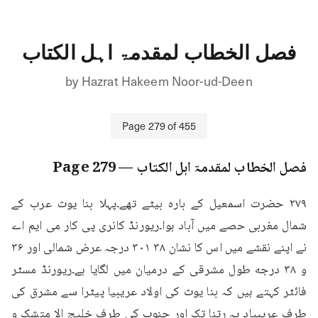
فصل الخطاب لمقدمۃ اہل الکتاب
by
Hazrat Hakeem Noor-ud-Deen
Page
279
of
455
فصل الخطاب لمقدمۃ اہل الکتاب
— Page
279
۲۷۹ حضرت اسمعیل کے بارہ بیٹے تھے۔پہلا بنا یوث عرب کے 
شمال مغربی حصے میں آباد ہوا۔ریورنڈ کانری پی کار می ایم اے 
نے اپنے نقشے میں اس کا نشان ۳۸ ۳۰۱ درجہ عرض شمالی اور ۳۶ 
و ۳۸ درجه طول مشرقی کے درمیان میں لگایا ہے۔ریورنڈ مسٹر 
فائٹر کہتے ہیں کہ بنا یوث کی اولاد عریبیا پیٹرا سے مشرق کی 
طرف عریبیاد یہ رتنا تک اور جنوب کی طرف خلیج الا متشک و 