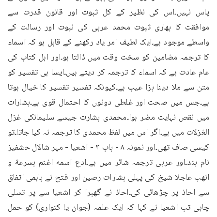
پاس نہیں۔اس کی نظیر کے کل ثبوت اور قانون قدرت سے 
موافقت کا بھاری ثبوت محمد عربی کی نبوت اور رسالت کے 
واسطے موجود ہے۔ایک لطیف امر یاد رکھنے کے قابل ہو کہ اسماء 
کا ترجمہ مضامین کو سخت وقت میں ڈالتا ہو۔اور اہل کتاب کی 
عام عادت ہے کہ اسماء کا ترجمہ کر دیتے ہیں۔ایسا ہی تفسیر کو 
متن سے ملا دینا بڑا عیب ہے۔کیونکہ تفسیر تفسیر کا خیال ہوتا 
ہے۔جس میں صحت اور غلطی دونوں کا احتمال قوی ہے۔بشارات 
میں نقص نہایت مضر ہوا۔محمدی بشارت جیسے سلیمانکی غزل 
الغزلات میں ہے۔اگر اس میں لفظ محمدی کا ترجمہ نہ کیا جاتا۔تو 
کیسی صاف تھی۔اور نمونہ ۸ - باب ۳ - اشعیا - مہر شالال حشفیز 
نام بند۔اور عربی ترجمہ شائر میں ہے۔ادع اسمه اغنم بسرعة و 
انهب عاجلا شیخ کی پہلی بشارات رصین اور فتح نے باہمی اتفاق 
سے احاذ پر چڑھائی کی۔احاذ نے گھبرا کر اشعیا سے پر تسلی 
چاہی تب اشعیا نے کہا کہ ایک علمہ (جوان یا کنواری) کو حمل 