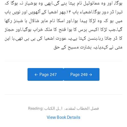
ہوگا، اور وہ عمانوئیل نام بیٹا بنے گی۔ابھی وہ ہوشیار نہ ہوگا کہ 
تیرا ڈر دور ہوگا۔اشعیاء باب ۱۴۔پھر اشعیا کے آٹھویں اور نویں باب 
میں ہو کہ وہ لڑکا پیدا ہوا۔اور اسکا نام ماہر شالال ہا شبنز رکھا 
گیا۔جب لڑکا اکیس برس کا ہوا فتح کا ملک خراب ہوگیا۔اور حجاز 
کا ڈر جاتا رہا۔بنسن کہتا ہے۔یہ عورت اشعیا کی بی بی تھی۔با این 
متی نے کہدیا۔یہ بشارت مسیح کے حق
← Page
247
Page
249
→
فصل الخطاب لمقدمۃ اہل الکتاب
Reading:
View Book Details