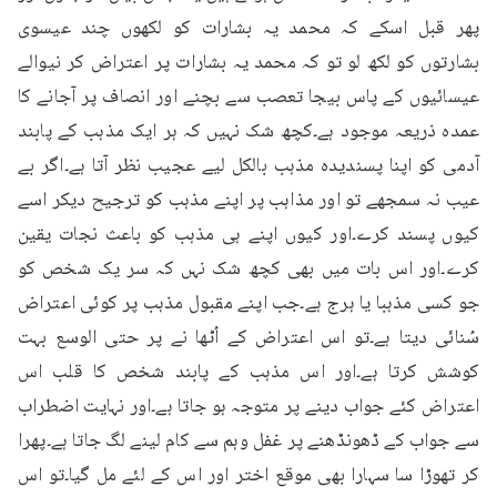
پھر قبل اسکے کہ محمد یہ بشارات کو لکھوں چند عیسوی 
بشارتوں کو لکھ لو تو کہ محمد یہ بشارات پر اعتراض کر نیوالے 
عیسائیوں کے پاس بیجا تعصب سے بچنے اور انصاف پر آجانے کا 
عمدہ ذریعہ موجود ہے۔کچھ شک نہیں کہ ہر ایک مذہب کے پابند 
آدمی کو اپنا پسندیدہ مذہب بالکل لیے عجیب نظر آتا ہے۔اگر بے 
عیب نہ سمجھے تو اور مذاہب پر اپنے مذہب کو ترجیح دیکر اسے 
کیوں پسند کرے۔اور کیوں اپنے ہی مذہب کو باعث نجات یقین 
کرے۔اور اس بات میں بھی کچھ شک نہں کہ سر یک شخص کو 
جو کسی مذہبا یا ہرج ہے۔جب اپنے مقبول مذہب پر کوئی اعتراض 
سُنائی دیتا ہے۔تو اس اعتراض کے اُٹھا نے پر حتی الوسع بہت 
کوشش کرتا ہے۔اور اس مذہب کے پابند شخص کا قلب اس 
اعتراض کئے جواب دینے پر متوجہ ہو جاتا ہے۔اور نہایت اضطراب 
سے جواب کے ڈھونڈھنے پر غفل وہم سے کام لینے لگ جاتا ہے۔پھرا 
کر تھوڑا سا سہارا بھی موقع اختر اور اس کے لئے مل گیا۔تو اس 