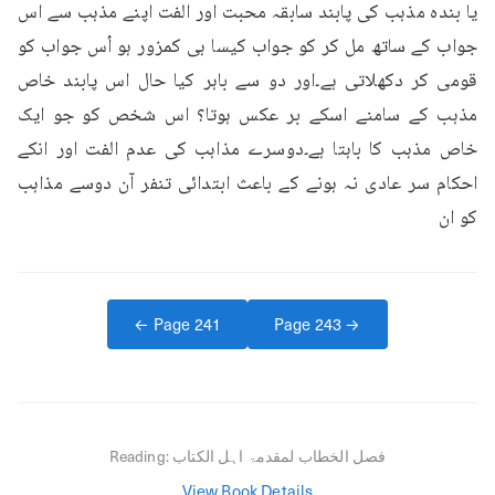
یا بندہ مذہب کی پابند سابقہ محبت اور الفت اپنے مذہب سے اس 
جواب کے ساتھ مل کر کو جواب کیسا ہی کمزور ہو اُس جواب کو 
قومی کر دکھلاتی ہے۔اور دو سے باہر کیا حال اس پابند خاص 
مذہب کے سامنے اسکے بر عکس ہوتا؟ اس شخص کو جو ایک 
خاص مذہب کا باہتا ہے۔دوسرے مذاہب کی عدم الفت اور انکے 
احکام سر عادی نہ ہونے کے باعث ابتدائی تنفر آن دوسے مذاہب 
کو ان
← Page
241
Page
243
→
فصل الخطاب لمقدمۃ اہل الکتاب
Reading:
View Book Details