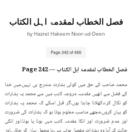
فصل الخطاب لمقدمۃ اہل الکتاب
by
Hazrat Hakeem Noor-ud-Deen
Page
242
of
455
فصل الخطاب لمقدمۃ اہل الکتاب
— Page
242
محمد صاحب کے حق میں کوئی بشارت مندرج ہی نہیں۔میں خدا 
کے فضل سے انھیں مقدسہ مروجہ کتب میں سے محمد یہ بشارات 
کو نکال کر۔دکھلانا چاہتا ہوں۔گر قبل اسکے کہ محمد یہ بشارات 
کو بیان کروں۔مجھے مناسب معلوم ہوتا ہو کہ بشارات کی ضرورت 
اور عدم ضرورت اور انکا مقدمہ کتب میں ہونا یا ہونا۔اور انکی 
حالت کہ آیا وہ بشارات مفصل ہوتے ہیں۔یا مجمل بیان کر جاؤں۔اور 