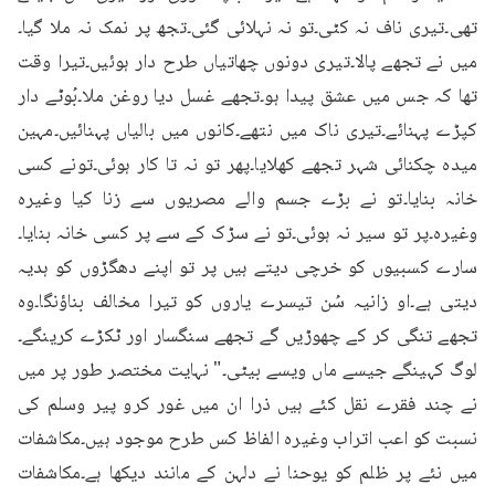
تھی۔تیری ناف نہ کٹی۔تو نہ نہلائی گئی۔تجھ پر نمک نہ ملا گیا۔
میں نے تجھے پالا۔تیری دونوں چھاتیاں طرح دار ہوئیں۔تیرا وقت 
تھا کہ جس میں عشق پیدا ہو۔تجھے غسل دیا روغن ملا۔بُوٹے دار 
کپڑے پہنائے۔تیری ناک میں نتھے۔کانوں میں بالیاں پہنائیں۔مہین 
میدہ چکنائی شہر تجھے کھلایا۔پھر تو نہ تا کار ہوئی۔تونے کسی 
خانہ بنایا۔تو نے بڑے جسم والے مصریوں سے زنا کیا وغیرہ 
وغیرہ۔پر تو سیر نہ ہوئی۔تو نے سڑک کے سے پر کسی خانہ بنایا۔
سارے کسبیوں کو خرچی دیتے ہیں پر تو اپنے دھگڑوں کو ہدیہ 
دیتی ہے۔او زانیہ سُن تیسرے یاروں کو تیرا مخالف بناؤنگا۔وہ 
تجھے تنگی کر کے چھوڑیں گے تجھے سنگسار اور ٹکڑے کرینگے۔
لوگ کہینگے جیسے ماں ویسے بیٹی۔" نہایت مختصر طور پر میں 
نے چند فقرے نقل کئے ہیں ذرا ان میں غور کرو پیر وسلم کی 
نسبت کو اعب اتراب وغیرہ الفاظ کس طرح موجود ہیں۔مکاشفات 
میں نئے پر ظلم کو یوحنا نے دلہن کے مانند دیکھا ہے۔مکاشفات 