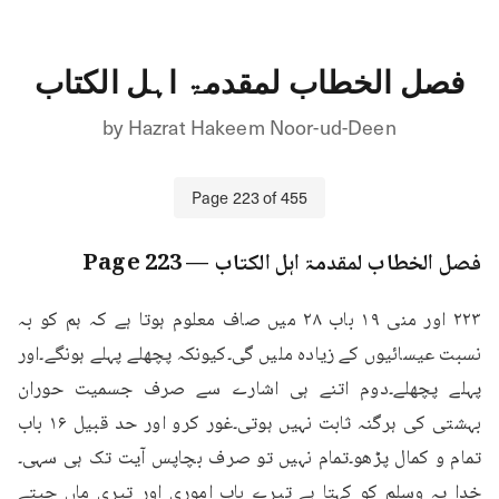
فصل الخطاب لمقدمۃ اہل الکتاب
by
Hazrat Hakeem Noor-ud-Deen
Page
223
of
455
فصل الخطاب لمقدمۃ اہل الکتاب
— Page
223
۲۲۳ اور منی ۱۹ باب ۲۸ میں صاف معلوم ہوتا ہے کہ ہم کو بہ 
نسبت عیسائیوں کے زیادہ ملیں گی۔کیونکہ پچھلے پہلے ہونگے۔اور 
پہلے پچھلے۔دوم اتنے ہی اشارے سے صرف جسمیت حوران 
بہشتی کی ہرگنہ ثابت نہیں ہوتی۔غور کرو اور حد قبیل ۱۶ باب 
تمام و کمال پڑھو۔تمام نہیں تو صرف بچاپس آیت تک ہی سہی۔
خدا یہ وسلم کو کہتا ہے تیرے باپ اموری اور تیری ماں جیتے 