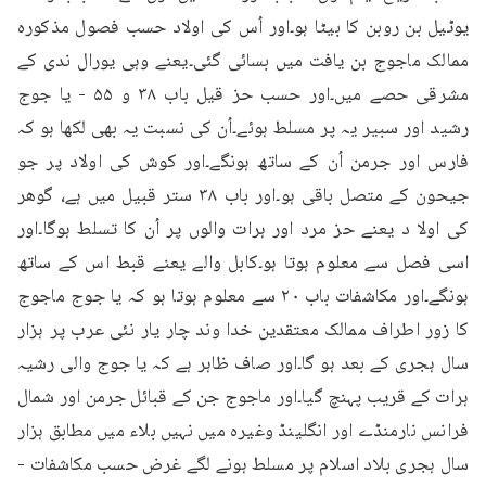
یوٹیل بن روبن کا بیٹا ہو۔اور اُس کی اولاد حسب فصول مذکورہ 
ممالک ماجوج بن یافت میں بسائی گئی۔یعنے وہی یورال ندی کے 
مشرقی حصے میں۔اور حسب حز قیل باب ۳۸ و ۵۵ - یا جوج 
رشید اور سبیر یہ پر مسلط ہوئے۔اُن کی نسبت یہ بھی لکھا ہو کہ 
فارس اور جرمن اُن کے ساتھ ہونگے۔اور کوش کی اولاد پر جو 
جیحون کے متصل باقی ہو۔اور باب ۳۸ ستر قبیل میں ہے، گوھر 
کی اولا د یعنے حز مرد اور ہرات والوں پر اُن کا تسلط ہوگا۔اور 
اسی فصل سے معلوم ہوتا ہو۔کابل والے یعنے قبط اس کے ساتھ 
ہونگے۔اور مکاشفات باب ۲۰ سے معلوم ہوتا ہو کہ یا جوج ماجوج 
کا زور اطراف ممالک معتقدین خدا وند چار یار نئی عرب پر ہزار 
سال ہجری کے بعد ہو گا۔اور صاف ظاہر ہے کہ یا جوج والی رشیہ 
ہرات کے قریب پہنچ گیا۔اور ماجوج جن کے قبائل جرمن اور شمال 
فرانس نارمنڈے اور انگلینڈ وغیرہ میں نہیں بلاء میں مطابق ہزار 
سال ہجری بلاد اسلام پر مسلط ہونے لگے غرض حسب مکاشفات - 