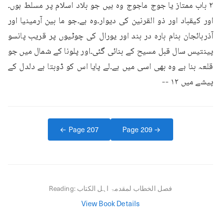
۲ باب ممتاز یا جوج ماجوج وہ ہیں جو بلاد اسلام پر مسلط ہوں۔
اور کیقباد اور ذو القرنین کی دیوار۔وہ ہے۔جو ما بین آرمینیا اور 
آذربائجان بنام بارہ در بند اور یورال کی چوٹیوں پر قریب پانسو 
پینتیس سال قبل مسیح کے بنائی گئی۔اور پلونا کے شمال میں جو 
قلعہ بنا ہے وہ بھی اسی میں ہے۔لے پایا اس کو ڈوبتا ہے دلدل کے 
پیشے میں ۱۲ --
← Page
207
Page
209
→
فصل الخطاب لمقدمۃ اہل الکتاب
Reading:
View Book Details