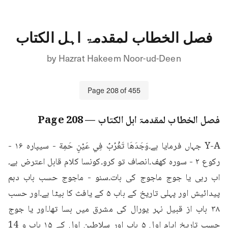
فصل الخطاب لمقدمۃ اہل الکتاب
by
Hazrat Hakeem Noor-ud-Deen
Page
208
of
455
فصل الخطاب لمقدمۃ اہل الکتاب
— Page
208
Y-A جہاں فرمایا ہے۔وَجَدَهَا تَغْرُبُ فِي عَيْنٍ حَمِة - سیپاره ۱۶ - 
رکوع ۲ - سوره کهف۔انصاف تو کرو۔کونسا کلام قابل اعترض ہے۔
اب رہی یا جوج ماجوج کی بات۔سنو - ماجوج حسب باب دہم 
پیدائیش اور پہلی تاریخ کے باب ۵ کے یافث کا بیٹا ہے۔اور حسب 
۳۸ باب از قبیل نہر یورال کی مشرق میں بسا تھا۔اور یا جوج 
حسب تاریخ ایام اول ۵ باب اور سلاطین اول کے ۱۵ باب و 14 