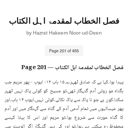
فصل الخطاب لمقدمۃ اہل الکتاب
by
Hazrat Hakeem Noor-ud-Deen
Page
201
of
455
فصل الخطاب لمقدمۃ اہل الکتاب
— Page
201
پیدا ہوا۔کیا ہے کہ صادق ٹھہرے۔۱۵ باب ۱۴- ایوب - پھر مریم جب 
بگناه مو روتی آدم گنہگار تھی۔تو مسیح کو کوئی پاک نہیں ٹھہر 
سکتا۔کون ہے جو نا پاک سے پاک نکالے۔کوئی نہیں۔ایوب ۱۴ باب۔اور 
پھر عیسائیوں میں تمام آدمی آدم کے گناہ سے گہنگار میں اور آدم 
کا گناہ عورت سے شروع ہوا۔تو مریم اور اس کا بیٹا کیسے 
محفوظ رہ سکتے ہیں۔ہوا۔تو اور کی پس گنہگار اگر الوہیت سے 