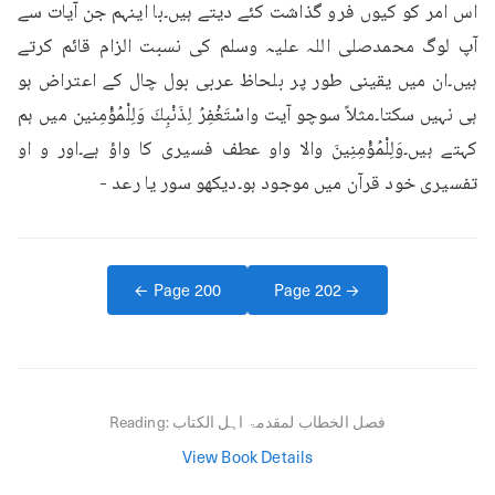
اس امر کو کیوں فرو گذاشت کئے دیتے ہیں۔با اینہم جن آیات سے 
آپ لوگ محمدصلی اللہ علیہ وسلم کی نسبت الزام قائم کرتے 
ہیں۔ان میں یقینی طور پر بلحاظ عربی بول چال کے اعتراض ہو 
ہی نہیں سکتا۔مثلاً سوچو آیت واسْتَغْفِرُ لِذَنْبِكَ وَلِلْمُؤْمِنین میں ہم 
کہتے ہیں۔وَلِلْمُؤْمِنِينَ والا واو عطف فسیری کا واؤ ہے۔اور و او 
تفسیری خود قرآن میں موجود ہو۔دیکھو سور یا رعد -
← Page
200
Page
202
→
فصل الخطاب لمقدمۃ اہل الکتاب
Reading:
View Book Details