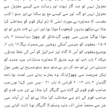
معزول نہیں تو منہ گار نبوت اور رسالت سے کیسے معزول سے 
معزول نہیں تو گنہ اور سے کیسے مع ہو سکتا ہے۔اور سنو ! کتب 
مقدسہ کا محاورہ ہے۔مورث اعلی کا نام لیکر قوم کو مخاطب کیا 
جاتا ہے۔دیکھو یثرون (یعقوب) موٹا ہوا۔اور اس نے لات ماری تو تو 
موٹا ہوگیا چربی میں چھپ گیا۔خالق کو چھوڑ دیا۔استثنا ۳ باب 
۹-۱۵- یعقوب کو جیسی اُسکی روشیں ہیں۔سمراء بیگا۔۱۲ باب ۲۔
ہوشیع۔یعقوب کو اُس کا گناہ اور اسرائیل کو اُس کی خطا جتاؤں۔
میکه ۳ باب ۸۔یہ تو عہد عتیق کا محاورہ سنایا۔اب عہد جدید کو 
سنیئے۔اس نے تو حد کر دی ہے۔سنو سنو سنو۔مسیح نے ہمیں مول 
لیکر شریعت سے چھوڑایا۔کہ وہ ہمارے بدلے میں لعنت ہوا۔نامه 
گلتیان ۳ باب ۱۳- ۲ قرنتی ۵ باب ۲۱ - پس میں کہتا ہوں۔جب 
صاحب قوم قوم کے گناہ سے گنہگار کہا جاتا ہے اور جب قدم کو 
صاحب قوم کے نام سے مخاطب کیا جاتا ہے۔تو آپ ان آیات میں 
جن سے محمدؐ صلی اللہ علیہ وسلم کا گنہگار ہونا ثابت کرتے ہیں۔