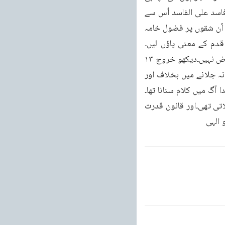
کوشش کریں۔حاصل الامر چونکہ پادری صاحب نے حدیث کا مطلب غلط سمجھا۔اور بطور بنائے فاسد على الفاسد اُس سے 
غلط استنباطات کیئے۔پس انکے اعتراض کے باقی شقوق بھی بیکار و معطل ہو گئے۔اس لئے ہمیں اُن شقوں پر فضول خامہ 
قدم کے معنی پاؤں لیں۔
جیسے عام مشہور ہو تب بھی اعتراض نہیں رہتا اور عیسائی مذہب کے طور پر ہرگز محل اعتراض نہیں۔دیکھو خروج ۱۳ 
باب ۲۱۔خدا آگ کے ستونوں ہیں۔اور خروج ۱۹ باب ۱۸ اور استثنا - باب ۳۳ - آگ کو خُدا کا قدم نہ جلانے میں بخلاف اور 
یکھو استثناہم بابا۔پہاڑ جلا پر خدا نہ جلا اور اتناہم باب ۳۶ میں۔خدا آگ میں کلام سنانا تھا۔
اور دیکھو دانیال ۳ باب ۲۵ - خدا کے چند پیارے کھلے آگ میں پھرتے تھے اور اگر انہیں نہیں جلاتی تھی۔اور قانون قدرت 
 الہی