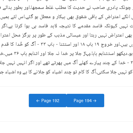
ہیں کیونکہ فاسد مقدمے کا نتیجہ لابد فاسد ہی ہوا کرتا ہے۔اگر 
لوگوں کے بے ریب امتیاز ہو۔د
و نہیں جلا سکتی۔آگ کا کام تو چند اشیاء کو جلانے کا ہے وہ اشیاء جو
← Page
192
Page
194
→