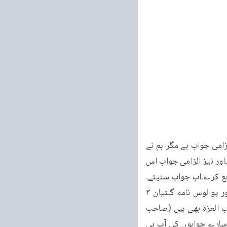
۱۹۳ حج میں بمقام عرفات پڑھا۔وَ دِمَاء الْجَاهِلِيَّةِ مَوْضُوعَةً تحت قدرى۔فِي جواب۔یہ جواب گو الزامی جواب ہے مگر ہم نے 
اس بارے میں مسیح کے اقوال کی پیروی کی ہے کہ الزام مت لگاؤ تاکہ تم پر الزام نہ لگایا جادے۔اور نیز الزامی جواب اس 
فع کرے۔اب جواب سنیئے۔
مستی اعتقاد میں منع ملعون ہوا د نعوذ باللہ اور ملوں کا ٹھکانا جہنم ہیں دیکھ حل الاشكال اور پو لوس نامه گلتیان ۳ 
باب ۱۳ بجو کاٹھ پر لٹکایا جائے وہ ملعون ہو۔اور نیز مسیحی اعتقاد میں مسیح خدا ہیں اور رب العزة بھی ہیں (صاحب 
عزت نہیں معنے نم کو تسکین نہ ہوگی جب تک عیسائیوں کے خدا اس میں قدم نہ رکھیں اب سارے جوابوں کی آپ ہی 