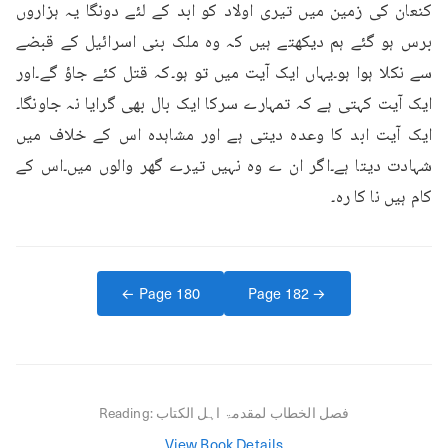
کنعان کی زمین میں تیری اولاد کو ابد کے لئے دونگا یہ ہزاروں 
برس ہو گئے ہم دیکھتے ہیں کہ وہ ملک بنی اسرائیل کے قبضے 
سے نکلا ہوا ہو۔یہاں ایک آیت میں تو ہو۔کہ قتل کئے جاؤ گے۔اور 
ایک آیت کہتی ہے کہ تمہارے سرکا ایک بال بھی گرایا نہ جاونگا۔
ایک آیت ابد کا وعدہ دیتی ہے اور مشاہدہ اس کے خلاف میں 
شہادت دیتا ہے۔اگر ان ے وہ نہیں تیرے گھر والوں میں۔اس کے 
کام ہیں نا کا رہ۔
← Page
180
Page
182
→
فصل الخطاب لمقدمۃ اہل الکتاب
Reading:
View Book Details