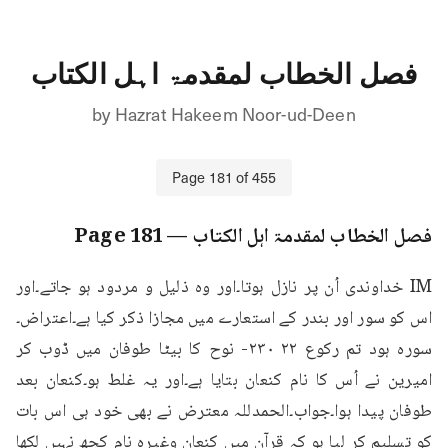
فصل الخطاب لمقدمۃ اہل الکتاب
by
Hazrat Hakeem Noor-ud-Deen
Page
181
of
455
فصل الخطاب لمقدمۃ اہل الکتاب
— Page
181
IM خداوندی اُن پر نازل ہوتا۔اور وہ ذلیل و مردود ہو جاتے۔اور 
اس کو سور اور بندر کے استعارے میں مجازا ذکر کیا ہے۔اعتراض۔
سورہ ہود تم رکوع ۲۲ ۲۳۰- نوح کا بیٹا طوفان میں ڈوب کر 
امیرین نے اُس کا نام کنعان بتایا ہے۔اور یہ غلط ہو۔کنعان بعد 
طوفان پیدا ہوا۔جواب۔الحمدللہ معترض نے بھی خود ہی اس بات 
کو تسلیم کر لیا ہو کہ قرآن میں کنعان وغیرہ نام کچھ نہیں لکھا 