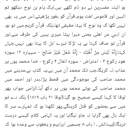
ہو البتہ مفسرین نے دو نام لکھے ہیں۔ایک یام بن نوح دیکھو تم 
البین اور قاموس لغت یوم۔قرآن کو بغور پڑھیئے۔اس میں یہ بھی 
نہیں لکھا کہ وہ نوح کا بیٹا حقیقی تھا۔بلکہ قرآن کریم میں تو ہو۔
ان ابني من اهلی یعنی میرا بیٹا میری بیبی کی طرف سے۔اور 
قرآن تو صاف کہتا ہے یہ لڑکا تیرے اہل کا بیٹا بھی نہیں۔جہاں 
کہتا۔إِنَّهُ لَيْسَ مِنْ أَهْلِكَ - إِنَّهُ عَمَلَ غَيْرُ صَالِحٍ - سیپاره ۱۲ سوره 
هود رکوع ۴ - اعتراض - سوره انفال ۴ رکوع - خدا محمد یوں پر 
عذاب نہ کریگا۔جب تک محمد اُن میں ہے۔یہ کذب ہے۔مدینے میں 
محمد صاحب کی موجودگی میں قحط پڑا۔بدر اور احمد میں 
محمد صاحب کے ہوتے محمد یوں پر دکھ آیا۔الزامی جواب پھر 
لوقا کا کہنا کیسے صحیح ہو گیا۔(لوقا ۲۱ باب ۱۸۱۹) بلکہ دے تم 
میں سے بعضوں کو قتل کرینگے۔پھر لکھتا ہو کہ تمہارے سر کا 
ایک بال بھی گرایا نہ جاو نیگایا اور یہ الہامی کلام کیسے درست 
تریگا۔(پیدائش ، ا باب ۸ جسمیں ابراہیم و یعقوب سے وعدہ ہوا کہ 