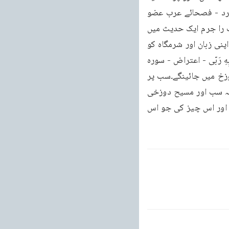
اس سے بڑھ کر فصیح اور پاک کلام کوئی دنیا میں ہے۔علم ادب اور عربی سے آگاہی حاصل کرد - فصحائے عرب عضو 
تناسل کا نام حجب بتقاضائے وقت لازم ہو۔ایسی ہی پہنچ سے لیا کرتے ہیں۔چنانچہ انصح العرب را جرم ایک حدیث میں 
فرماتے ہیں۔من يضمن لي ما بين لحييهِ وَمَا بَيْنَ رِجْلَيْهِ فَأُضِينَ لَهُ المَنة يَضْمِن یعنی جو شخص اپنی زبان اور شرمگاہ کو 
فواحش اور منکرات سے روکے میں اُسے جنت دلواؤنگا الْحَمْدُ لِلّهِ عَلى ذلِكَ اِن هُوَ ا لا ما الهمنِى بِهِ رَبّى - اعتراض - سوره 
صافات ۲ رکوع - گناہگار اور انکی جور واں اور جو کچھ وہ اللہ کے سوا پوجتے ہیں مع اُنکے دوزخ میں جائینگے۔سب پر 
روشن ہے بہت لوگ انبیاء و اولیاء کی پرستش کرتے ہیں اور عیسائی کیسے مسیح کی۔تو کیا یہ سب اور مسیح دوزخی 
ہیں۔الے ہو شخص مجھے ضمانت دے اس چیز کی جو اسکے دو جڑوں کے درمیان ہو یعنی زبان اور اس چیز کی جو اس 