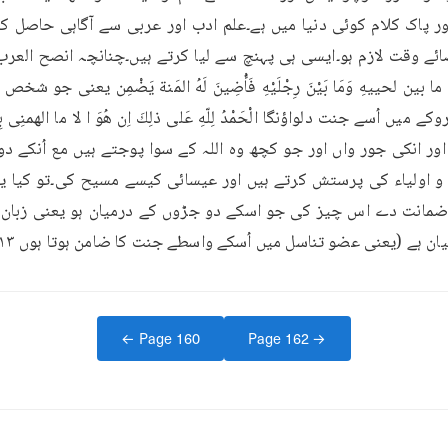
ان ہے (یعنی عضو تناسل میں اُسکے واسطے جنت کا ضامن ہوتا ہوں ۱۳
← Page
160
Page
162
→