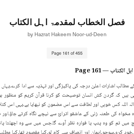
فصل الخطاب لمقدمۃ اہل الکتاب
by
Hazrat Hakeem Noor-ud-Deen
Page
161
of
455
ہل الکتاب
— Page
161
 مخواہ کی طعنہ زنی کے عاشقو اترائ سے نیچے نگاہ کرتے جاؤ۔او
و۔خود کرو۔سوچو۔ایمان اور انصاف سے کام لو۔کیا مقصود تھا۔کیا مطلب 