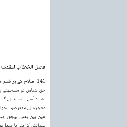
فصل الخطاب لمقدمۃ ا
معجزہ ہے۔معترضو ا خواہ
پیدائش کا منہ یا مبدا ہ