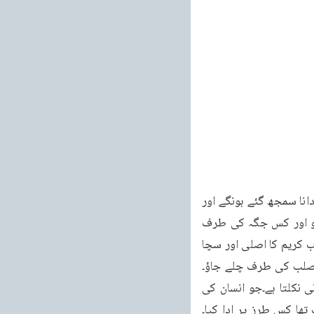
141 اصلاح کے ہر قسم کے مطالب اشارات اعلیٰ درجہ کی پاکیزگی اور تہذیہ سے ادا کرے۔یہاں دانا سمجھ گئے ہونگے اور 
حق شناس تو سمجھتے ہی ہیں کہ گردن کش انسان توصیحت کو کرنا قرآن کریم کو منظور ہو اور کس جگہ کی طرف 
اشارہ اُسے مقصود ہے۔گر الہ اللہ کس خوبی اور لطافت سے اس مضمون کو نبھایا ہے۔یہی اس کتاب کریم کا اصلی اور سچا 
ر صلب کی طرف چلے جاؤ۔
عین بین یعنی بیچوں بیچ میں تم کو وہ پنپ یا فوارہ نظر آوے گا۔جس میں سے وہ اچھلتا پانی نکلتا ہے۔جو انسان کی 
تھا کس طرز پر ادا کیا۔