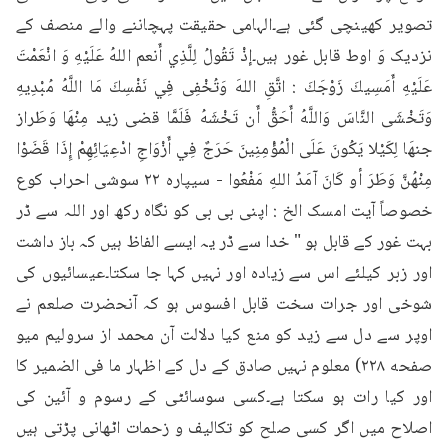
تصویر کھینچی گئی ہے۔الہامی حقیقت پہچاننے والے منصف کے 
نزدیک وَ اوط قابل غور ہیں۔إذْ تَقُولُ لِلَّذِي أَنعم اللهُ عَلَيْهِ وَ انْعَمْتَ 
عَلَيْهِ أَمَسِيكَ زَوْجَكَ : اتَّقِ اللهَ وَتُخْفِى فِي نَفْسِكَ مَا اللَّهُ مُبْدِيهِ 
وَتَخْشَى النَّاسَ وَاللَّهُ أَحَقُّ أَن تَخْشَهُ فَلَمَّا قضى زيد مِنْهَا وَطَراز 
جنهَا لِكَيْلا يَكُونَ عَلَى الْمُؤْمِنِينَ حَرَجٌ فِي أَزْوَاجِ ادْعِيَائِهِمْ إِذَا قَضَوْا 
مِنْهُنَّ وَطَرَ أو كَانَ آمَدُ اللهِ مَفْعُوا - سیپاره ۲۲ سوشی احراب کوع 
خصوصاً آیت امسک الخ : اپنی بی بی کو نگاہ رکھ اور اللہ سے ڈر 
بہت غور کے قابل ہو " خدا سے ڈر یہ ایسے الفاظ ہیں کہ باز داشت 
اور زبر کیلئے اس سے زیادہ اور نہیں کہا جا سکتا۔عیسائیوں کی 
شوخی اور جرات سخت قابل افسوس ہو کہ آنحضرت صلعم نے 
اوپر سے دل سے زید کو منع کیا دلالت آن محمد از سرولیم میو 
صفحه ۲۲۸) معلوم نہیں صادق کے دل کے اظہار ما فی الضمیر کا 
اور کیا رات ہو سکتا ہے۔کسی سوسائٹی کے رسوم و آئین کی 
اصلاح میں اگر کسی صلح کو تکالیف و زحمات اٹھانی پڑتی ہیں 