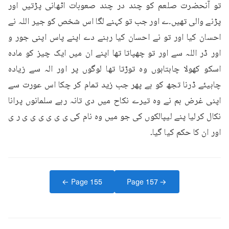
تو آنحضرت صلعم کو چند در چند صعوبات اٹھانی پڑتیں اور 
پڑنے والی تھیں۔ے اور جب تو کہنے لگا اس شخص کو جیر اللہ نے 
احسان کیا اور تو نے احسان کیا رہنے دے اپنے پاس اپنی جور و 
اور ڈر اللہ سے اور تو چھپاتا تھا اپنے ان میں ایک چیز کو مادہ 
اسکو کھولا چاہتاہوں وہ توڑتا تھا لوگوں پر اور الہ سے زیادہ 
چاہیئے ڈرنا تجھ کو ہے پھر جب زید تمام کر چکا اس عورت سے 
اپنی غرض ہم نے وہ تیرے نکاح میں دی تانہ رہے سلمانوں پرانا 
نکال کرلیا پنے لیپالکوں کی جو میں وہ نام کی ی ی ی ی ی ی ر ی 
اور ان کا حکم کیا گیا۔
← Page
155
Page
157
→