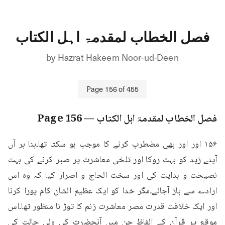
فصل الخطاب لمقدمۃ اہل الکتاب
by
Hazrat Hakeem Noor-ud-Deen
Page
156
of
455
فصل الخطاب لمقدمۃ اہل الکتاب
— Page
156
۱۵۶ اور اور بھی مضطرب کرنے کا موجب ہو سکتا تھا۔بنا بر آں 
آپنے زید کو بہت روکا اور تلخی معاشرت پر صبر کرنے کی بہت 
نصیحت و ہدایت کی اور سخت الحاج و اصرار کیا کہ وہ اس 
ارادے سے باز آجائے۔مگر خدا کو ایک عظیم الشان کام پورا کرنا 
اور ایک خلافت قدرت مصر معاشرت زنم کا توڑ نا منظور تھا۔اس 
موقع پر قرآن کے الفاظ جن میں آنحضرت کی ولی حالت کی 