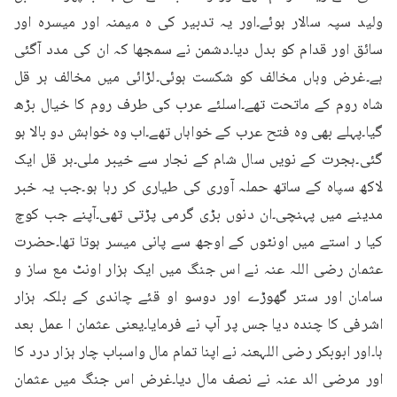
ولید سپہ سالار ہوئے۔اور یہ تدبیر کی ہ میمنہ اور میسرہ اور 
سائق اور قدام کو بدل دیا۔دشمن نے سمجھا کہ ان کی مدد آگئی 
ہے۔غرض وہاں مخالف کو شکست ہوئی۔لڑائی میں مخالف ہر قل 
شاہ روم کے ماتحت تھے۔اسلئے عرب کی طرف روم کا خیال بڑھ 
گیا۔پہلے بھی وہ فتح عرب کے خواہاں تھے۔اب وہ خواہش دو بالا ہو 
گئی۔ہجرت کے نویں سال شام کے نجار سے خیبر ملی۔ہر قل ایک 
لاکھ سپاہ کے ساتھ حملہ آوری کی طیاری کر رہا ہو۔جب یہ خبر 
مدینے میں پہنچی۔ان دنوں بڑی گرمی پڑتی تھی۔آپنے جب کوچ 
کیا ر استے میں اونٹوں کے اوجھ سے پانی میسر ہوتا تھا۔حضرت 
عثمان رضی اللہ عنہ نے اس جنگ میں ایک ہزار اونٹ مع ساز و 
سامان اور ستر گھوڑے اور دوسو او قئے چاندی کے بلکہ ہزار 
اشرفی کا چندہ دیا جس پر آپ نے فرمایا۔یعنی عثمان ا عمل بعد 
ہا۔اور ابوبکر رضی اللہعنہ نے اپنا تمام مال واسباب چار ہزار درد کا 
اور مرضی الد عنہ نے نصف مال دیا۔غرض اس جنگ میں عثمان 