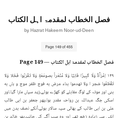
فصل الخطاب لمقدمۃ اہل الکتاب
by
Hazrat Hakeem Noor-ud-Deen
Page
149
of
455
فصل الخطاب لمقدمۃ اہل الکتاب
— Page
149
۱۴۹ اِمْرَأَةٌ وَلَا كَبِيرًا فَانِيَّا وَلا مُنْعَراً بصومَعَةٍ وَلا تَقْرَبُوا فَخَلا وَلا 
تَقْطَعُوا شجر ا ولا تهدموا بناء عرض به فوج ظفر موج و ہاں به 
بنی اور موتہ کے لوگ مقابلے کو کھڑے ہوئے۔زید سپاں مارا گیا۔اور 
اسکی جگہ عبداللہ بن رواحہ مقدر ہوا۔پھر جعفر بن ابی طالب 
علی بن ابی طالب کے بھائی سپہ سالار ہوئے۔اُنکے نصف بدن میں 
انٹی سے زیادہ زخم تھے اور وہ سب آگے کی جانب۔پھر خالد بن 