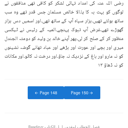
رضی اللہ عنہ کی امداد تہائی لشکر کو کافی تھی منافقوں نے 
لوگوں کو بہت بہ کا یا۔الا خالص مسلمان جس قدر تھے وہ سب 
ساتھ ہولئے تھیں۔ہزار سپاہ آپ کے ساتھ تھی۔اور اسمیں دس ہزار 
گھوڑے تھے۔غرض آپ تبوک پہنچے۔المیہ کے رئیس نے ٹیکسی 
منظور کر کے صلح کر لی۔پھر آپنے خالد بن ولید کو دومتہ الجندل 
میری اور بچے اور عورت اور بڑھے اور عباد تھانے گوشہ نشینوں 
کو نہ مارو اور باغ کے نزدیک نہ جاؤ۔اور درخت نہ کاٹو۔اور مکانات 
کو نہ ڈھاؤ ۱٣
← Page
148
Page
150
→
فصل الخطاب لمقدمۃ اہل الکتاب
Reading: