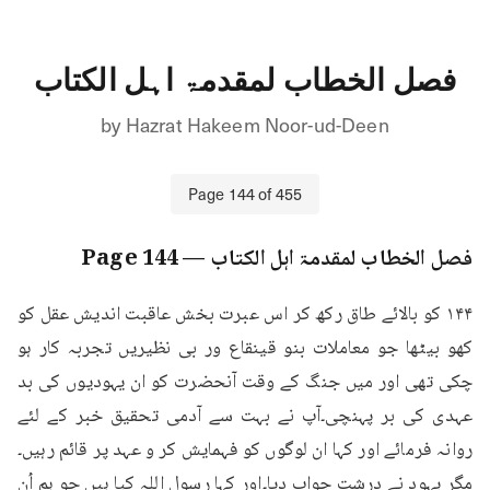
فصل الخطاب لمقدمۃ اہل الکتاب
by
Hazrat Hakeem Noor-ud-Deen
Page
144
of
455
فصل الخطاب لمقدمۃ اہل الکتاب
— Page
144
۱۴۴ کو بالائے طاق رکھ کر اس عبرت بخش عاقبت اندیش عقل کو 
کھو بیٹھا جو معاملات بنو قینقاع ور بی نظیریں تجربہ کار ہو 
چکی تھی اور میں جنگ کے وقت آنحضرت کو ان یہودیوں کی بد 
عہدی کی بر پہنچی۔آپ نے بہت سے آدمی تحقیق خبر کے لئے 
روانہ فرمائے اور کہا ان لوگوں کو فہمایش کر و عہد پر قائم رہیں۔
مگر یہود نے درشت جواب دیا۔اور کہا رسول اللہ کیا ہیں جو ہم اُن 