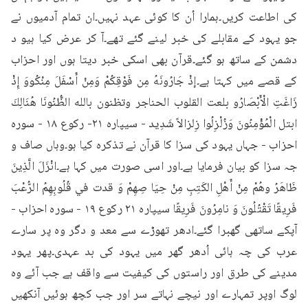
کی اطاعت کریں۔ہمارا اُن کا کوئی عہد نہیں۔ان تمام آدمیوں نے 
جو یہود کے مقابلے کی خبر لینے گئے تھے۔آ کر عرض کیا ہیو د 
دشمن کے ساتھ ہو گئے۔قرآن بھی اسکی خبر دیتا ہوں اور احزاب 
کے قصے میں کہتا ہے۔إذْ جَارُونَهُ مِن فَوْقِكُمْ وَمِنْ أَسْفَلَ مِنْكُووَ إِذْ 
زَاغَتِ الْأَبْصَارُو بلعت القلوب الحناجر وتظنون بالله الظُّنُونَا هُنَالِكَ 
ابتل الْمُؤْمِنُونَ وَزُلْزِلُوا زِلزالاً شَدِيد - سیپاره ۲۱- رکوع ۱۸ - سوره 
احزاب - جہاں یہود کی سزا کا قرآن نے تذکرہ کیا ہو۔وہاں صاف و 
جہ سزا کو بیان فرمایا ہے۔اور اسی صورت میں کہا ہے۔انْزَلَ الَّذِينَ 
ظَاهَرُ وهُمْ مِنْ أَهْلِ الكَتِبِ مِنْ حِيَا صِهِمْ وَ قدت في قُلُوبِهِمُ الرُّعْبَ 
فَرِيقًا تَقْتُلُونَ وَ نامِرُونَ فَرِيقًا سیپاره ۲۱ رکوع ۱۹ - سوره احزاب - 
آپکے ساتھی گھبرا گئے۔ادھر تھوڑے سے معد و دگر وہ پر سارے 
عرب کی چہ ہائی اُدھر گھر میں یہود کی بد عہدی۔پھر یہود 
مدینے کی طرق اور راستوں کی کیفیت سے واقف ہے جب آئے وہ 
لوگ اوپر تمہارے اور نیچے نہاتے سر اور جب کچھ ہوئیں آنکھیں 