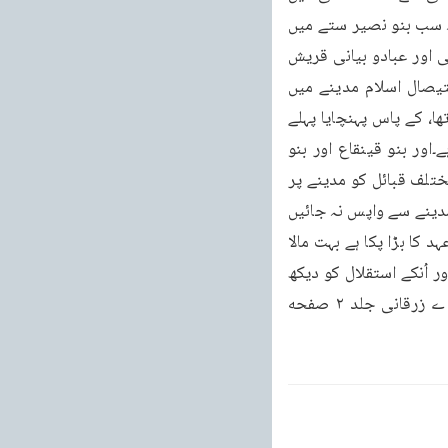
دونگا اگر مسلمانوں پر حملہ آوری کرو۔سلام بن مشکم اور ابن ابو الحقیق اور خیبی اور کنانہ یہ سب بنو نصیر ستے میں 
پہنچے اور کہا ہم تمہارے ساتھ ہیں اگر تم اسلام پر حملہ آوری کردیله ان یہودیوں کی کارستانی اور عبادو بیانی قریش 
کے غیظ و غضہ سے ملکر تمام عرب کو مدینے پر چڑھا لائی۔جب یہ مختلفہ اقوام بغرض استیصال اسلام مدینے میں 
پہنچے۔جیتی این اخطب یہودی میری نفری کعب بن اسد قرظی ریشخص بنو قریظہ کا ہم عہد تھا، کے پاس پہنچایا پہلے 
تو کعب نے جی کو گھر میں گھٹنے نہ دیا اورکہا ہمارا اور اسلامیوں کا باہم معاہدہ اور اتحاد ہے۔اور بنو قینقاع اور بنو 
تفسیر پر جو کچھ بدعہدی کا وبال آیا اُسے یاد کیا۔مگر جی نے کہا۔میں تمام قریش اور ھر کے مختلف قبائل کو مدینے پر 
چڑھا لایا ہوں۔اور ان تمام اقوام عربنے عہد کر لیا ہے کہ جب تک اسلام کا استیصال نہ کرلینگے مدینے سے واپس نہ جائیں 
گے کہ بنے کہ نہ پہلے پہل بہت ٹالہ ٹالا کیا اور کہا۔محمد بڑا راستگو راستی پسند انسان ہے اور عہد کا بڑا پکا ہے بہت مالا 
مال کیا اور اورعہد بڑا ہم کو مناسب نہیں اُسکے ساتھ بد عہد نہیں مگر آخر دشمنوں کی کثرت اور اُنکے استقلال کو دیکھ 
وری کے پھسلانے اور عداوت اسلام کی قدیم بدعہدی میں آکر باغی بن گیا اور تمام عہدوں اے زرقانی جلد ۲ صفحه 