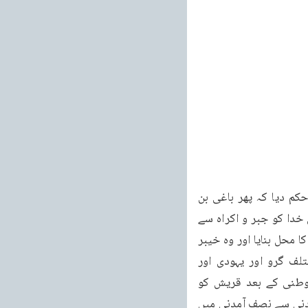
۱۴۳ دن کے بعد انہوں نے صلح چاہتی۔مگر عبداللہ بن ابی منافق نے کچھ اپنی امداد کا ایسا حکم دیا کہ پھر باغی بن 
بیٹھے۔اسلئے پھر محاصرہ کیا گیا۔بہت دنوں بعد لا چار ہو کہ جلا وطنی پر راضی ہوگئے رسیال خدا کو جبر و اکراہ سے 
مسلمان بنانا منظور ہی نہ تھا، انکو اجازت دیدی۔مدینے سے چلے جاویں اور مدینے کو امن و امان کا محل بنایا اور وہ خیبر 
کو چلے گئے۔غزوہ قریظہ۔خندق اور احزاب کی لڑائی میں تم دیکھ چکے ہومشرکوں کے مختلف گرو اور یہودی اور 
غطفانی خاص مدینے میں اسلامیوں پر چڑھ آئے۔حیی ابن اخطب یہودی، بنو نصیر کی جلا وطنی کے بعد قریش کو 
تشخیص دیتا۔اور کنانہ ابوالحقیق کا پوتا خطفانیوں کو اکسایا اور ان سے وعدہ کیا۔خیبر کی آمدنی سے نصف آمدنی میں 