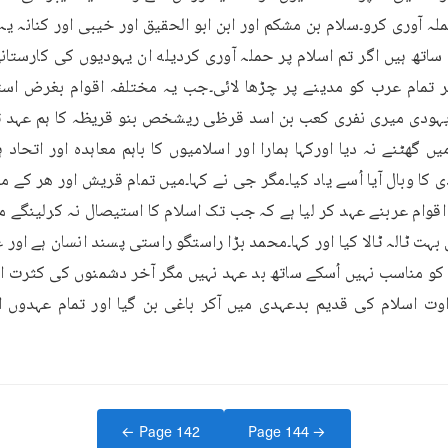
← Page
142
Page
144
→