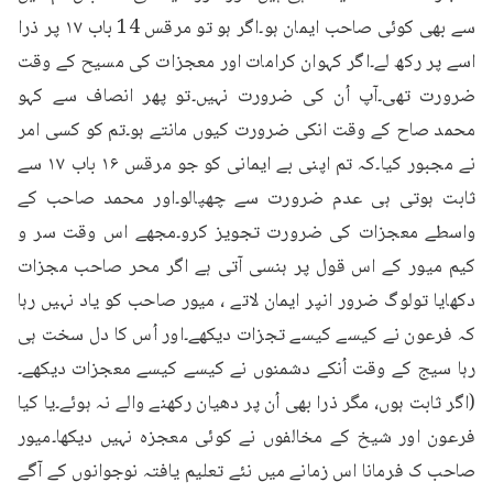
سے بھی کوئی صاحب ایمان ہو۔اگر ہو تو مرقس 14 باب ۱۷ پر ذرا 
اسے پر رکھ لے۔اگر کہوان کرامات اور معجزات کی مسیح کے وقت 
ضرورت تھی۔آپ اُن کی ضرورت نہیں۔تو پھر انصاف سے کہو 
محمد صاح کے وقت انکی ضرورت کیوں مانتے ہو۔تم کو کسی امر 
نے مجبور کیا۔کہ تم اپنی بے ایمانی کو جو مرقس ۱۶ باب ۱۷ سے 
ثابت ہوتی ہی عدم ضرورت سے چھپالو۔اور محمد صاحب کے 
واسطے معجزات کی ضرورت تجویز کرو۔مجھے اس وقت سر و 
کیم میور کے اس قول پر ہنسی آتی ہے اگر محر صاحب مجزات 
دکھایا تولوگ ضرور انپر ایمان لاتے ، میور صاحب کو یاد نہیں رہا 
کہ فرعون نے کیسے کیسے تجزات دیکھے۔اور اُس کا دل سخت ہی 
رہا سیج کے وقت اُنکے دشمنوں نے کیسے کیسے معجزات دیکھے۔
(اگر ثابت ہوں، مگر ذرا بھی اُن پر دھیان رکھنے والے نہ ہوئے۔یا کیا 
فرعون اور شیخ کے مخالفوں نے کوئی معجزہ نہیں دیکھا۔میور 
صاحب ک فرمانا اس زمانے میں نئے تعلیم یافتہ نوجوانوں کے آگے 