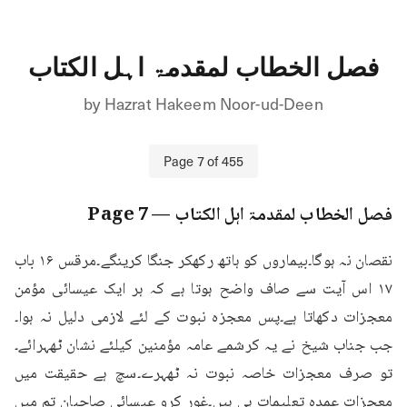
فصل الخطاب لمقدمۃ اہل الکتاب
by
Hazrat Hakeem Noor-ud-Deen
Page
7
of
455
فصل الخطاب لمقدمۃ اہل الکتاب
— Page
7
نقصان نہ ہوگا۔بیماروں کو ہاتھ رکھکر جنگا کرینگے۔مرقس ۱۶ باب 
۱۷ اس آیت سے صاف واضح ہوتا ہے کہ ہر ایک عیسائی مؤمن 
معجزات دکھاتا ہے۔پس معجزہ نبوت کے لئے لازمی دلیل نہ ہوا۔
جب جناب شیخ نے یہ کرشمے عامہ مؤمنین کیلئے نشان ٹھہرائے۔
تو صرف معجزات خاصہ نبوت نہ ٹھہرے۔سچ ہے حقیقت میں 
معجزات عمدہ تعلیمات ہی ہیں۔غور کرو عیسائی صاحبان تم میں 