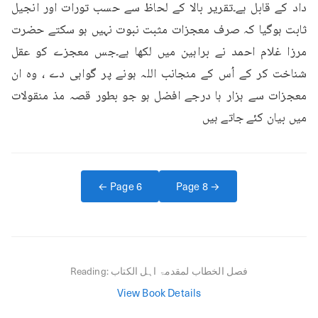
داد کے قابل ہے۔تقریر بالا کے لحاظ سے حسب تورات اور انجیل 
ثابت ہوگیا کہ صرف معجزات مثبت نبوت نہیں ہو سکتے حضرت 
مرزا غلام احمد نے براہین میں لکھا ہے۔جس معجزے کو عقل 
شناخت کر کے اُس کے منجانب اللہ ہونے پر گواہی دے ، وہ ان 
معجزات سے ہزار ہا درجے افضل ہو جو بطور قصہ مذ منقولات 
میں بیان کئے جاتے ہیں
← Page
6
Page
8
→
فصل الخطاب لمقدمۃ اہل الکتاب
Reading:
View Book Details