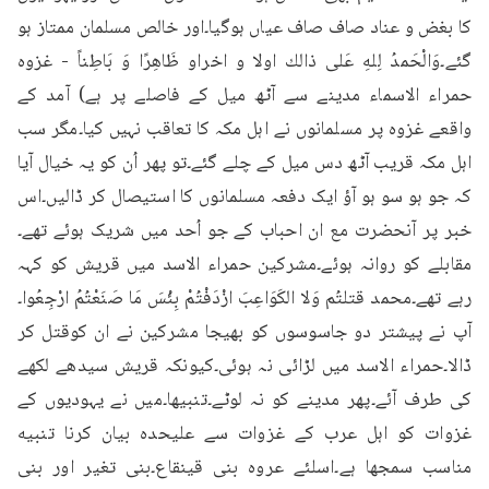
کا بغض و عناد صاف صاف عیاں ہوگیا۔اور خالص مسلمان ممتاز ہو 
گئے۔وَالْحَمدُ لِلهِ عَلى ذالك اولا و اخراو ظَاهِرًا وَ بَاطِناً - غزوہ 
حمراء الاسماء مدینے سے آٹھ میل کے فاصلے پر ہے) آمد کے 
واقعے غزوہ پر مسلمانوں نے اہل مکہ کا تعاقب نہیں کیا۔مگر سب 
اہل مکہ قریب آٹھ دس میل کے چلے گئے۔تو پھر اُن کو یہ خیال آیا 
کہ جو ہو سو ہو آؤ ایک دفعہ مسلمانوں کا استیصال کر ڈالیں۔اس 
خبر پر آنحضرت مع ان احباب کے جو اُحد میں شریک ہوئے تھے۔
مقابلے کو روانہ ہوئے۔مشرکین حمراء الاسد میں قریش کو کہہ 
رہے تھے۔محمد قتلتُم وَلا الكَوَاعِبَ ازْدَفْتُمْ بِئْسَ مَا صَنَعْتُمُ ارْجِعُوا۔
آپ نے پیشتر دو جاسوسوں کو بھیجا مشرکین نے ان کوقتل کر 
ڈالا۔حمراء الاسد میں لڑائی نہ ہوئی۔کیونکہ قریش سیدھے لکھے 
کی طرف آئے۔پھر مدینے کو نہ لوٹے۔تنبیھا۔میں نے یہودیوں کے 
غزوات کو اہل عرب کے غزوات سے علیحدہ بیان کرنا تنبیه 
مناسب سمجھا ہے۔اسلئے عروہ بنی قینقاع۔بنی تغیر اور بنی 