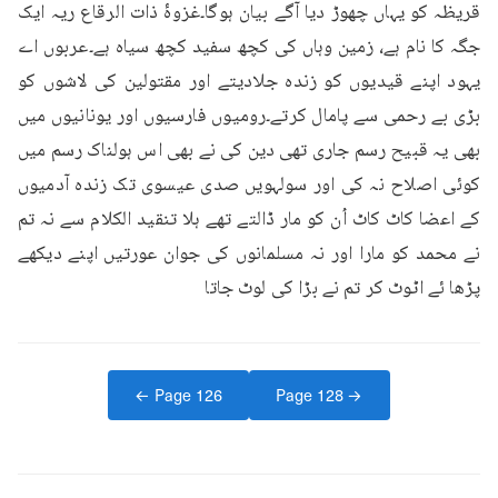
قریظہ کو یہاں چھوڑ دیا آگے بیان ہوگا۔غزوۂ ذات الرقاع ریہ ایک 
جگہ کا نام ہے، زمین وہاں کی کچھ سفید کچھ سیاہ ہے۔عربوں اے 
یہود اپنے قیدیوں کو زندہ جلادیتے اور مقتولین کی لاشوں کو 
بڑی بے رحمی سے پامال کرتے۔رومیوں فارسیوں اور یونانیوں میں 
بھی یہ قبیح رسم جاری تھی دین کی نے بھی اس ہولناک رسم میں 
کوئی اصلاح نہ کی اور سولہویں صدی عیسوی تک زندہ آدمیوں 
کے اعضا کاٹ کاٹ اُن کو مار ڈالتے تھے ہلا تنقید الکلام سے نہ تم 
نے محمد کو مارا اور نہ مسلمانوں کی جوان عورتیں اپنے دیکھے 
پڑھا ئے اٹوٹ کر تم نے بڑا کی لوٹ جاتا
← Page
126
Page
128
→