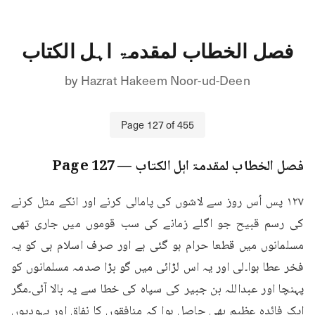
فصل الخطاب لمقدمۃ اہل الکتاب
by
Hazrat Hakeem Noor-ud-Deen
Page
127
of
455
فصل الخطاب لمقدمۃ اہل الکتاب
— Page
127
۱۲۷ پس اُس روز سے لاشوں کی پامالی کرنے اور انکے مثل کرنے 
کی رسم قبیح جو اگلے زمانے کی سب قوموں میں جاری تھی 
مسلمانوں میں قطعا حرام ہو گئی ہے اور صرف اسلام ہی کو یہ 
فخر عطا ہوا۔لی اور یہ اس لڑائی میں گو بڑا صدمہ مسلمانوں کو 
پہنچا اور عبداللہ بن جبیر کی سپاہ کی خطا سے یہ بالا آئی۔مگر 
ایک فائدہ عظیم بھی حاصل ہوا کہ منافقوں کا نفاق اور یہودیوں 