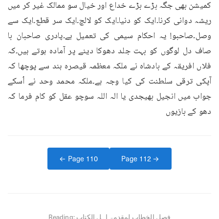
کمیشن بھی جگہ بڑے بڑے خداع اور خیال سو ممالک غیر کر میں 
ریشہ دوانی کرنا۔ایک کو دنیا۔ایک کو لالچ۔ایک سر قطع۔ایک سے 
وصل۔صاحبو! یہ احکام سیمی کی تعمیل ہے۔پادری صاحبان با 
صاف دل لوگوں کو بہت جلد دھوکا دینے پر آمادہ ہوتے ہیں۔کہ 
فلاں افریقہ کے بادشاہ نے ملکہ معظمہ قیصرہ ہند سے پوچھا کہ 
آپکی ترقی سلطنت کی کیا وجہ ہے۔ملکہ محمد وحد نے اُسکے 
جواب میں انجیل بھیجدی یا الہ اللہ سوچو عقل کو کام فرما کہ 
دھو کے بازیوں
← Page
110
Page
112
→
فصل الخطاب لمقدمۃ اہل الکتاب
Reading: