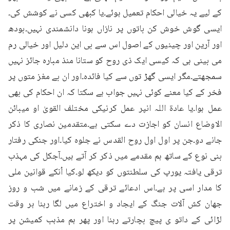
کے لیے یہ خیالی احکام تعمیل ہوئے۔یا کبھی کسی نے کوشش کی۔
ایسی گوش خوش کن باتوں پر نازاں ہونا دانشمندی نہیں۔بودھ 
اور آرین اور چینیوں کے اصول اس سے بی این دلیل اور خیالی رم 
می بینی ہی کہ کیسی ایک ذی روح کو ستانا منذ مبارہ جائز نہیں 
سمجھتے۔مگر ایسی گھڑ توں سے کیا فائدہ۔اور ان بے مغز متوں پر 
فخر کے کیا معنے کوئی نہیں جواب ہے سکتا کہ ان احکام کی بھی 
عمل ہوا۔یا عادۃ اللہ انپر عمل کرنیکی مختلف القویٰ او میبائن 
الاوضاع انسان کو اجازت دے سکتی ہے۔متقدمین نصاری کا ذکر 
جانے دو۔جن پر اول اول روح القدس نے جلوہ کیا۔اور جنکی رفتار 
بنی نوع کے ساتھ ہم مقدمے میں ذکر کر آتے ہیں۔آجکل کی مہذب 
ترقی یافتہ یورپ کی سلطنتوں کو دیکھ لو۔کیا اُنکے قوانین ملی 
کا مدار اسی پر ہے۔اس ادعائے ترقی کے زمانے میں شب و روز 
جهان کش آلات جنگ کے ایجاد و اختراع میں لگا رہنا ہر وقت 
لڑائی کے داتو ی پیچ بچارتے رہنا اور پھر ہم مذہب کمیشن پر 