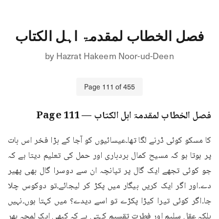
فصل الخطاب لمقدمۃ اہل الکتاب
by
Hazrat Hakeem Noor-ud-Deen
Page
111
of
455
فصل الخطاب لمقدمۃ اہل الکتاب
— Page
111
کا مسکو کوئی ڈرنے لگا تھا۔عیسائیوں کو آجا کے بڑا فخر اس بات 
پر ہوتا ہو کہ مسیح کمال بردباری اور حمل کی تعلیم دیتا ہے کہ 
جو کوئی تجھے ایک گال پر تپانچہ ان سے دوسرا گال بھی پھیر 
دے۔اور اگر ایک کریں بیگار میں پکڑ کر لیجائے۔تو دوکوس چلا 
جا۔اگر کوئی تیرا کیڑا پکڑے تو اسے دیدے؟ میں کہتا ہوں۔نہیں 
بلکہ عقل سلیم اور فطرت تقسیم کہتی ہے کہ کبھی ایک لمحہ بھر 