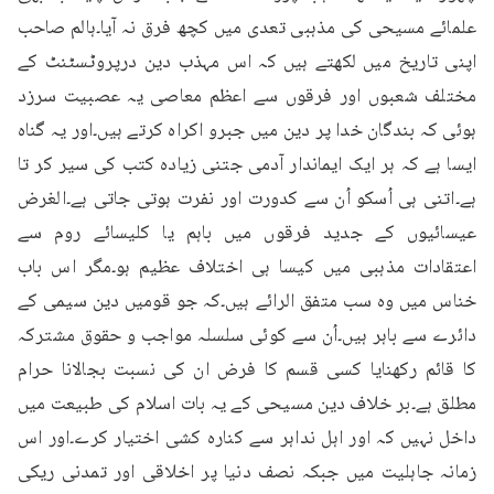
علمائے مسیحی کی مذہبی تعدی میں کچھ فرق نہ آیا۔ہالم صاحب 
اپنی تاریخ میں لکھتے ہیں کہ اس مہذب دین درپروٹسٹنٹ کے 
مختلف شعبوں اور فرقوں سے اعظم معاصی یہ عصبیت سرزد 
ہوئی کہ بندگان خدا پر دین میں جبرو اکراہ کرتے ہیں۔اور یہ گناہ 
ایسا ہے کہ ہر ایک ایماندار آدمی جتنی زیادہ کتب کی سیر کر تا 
ہے۔اتنی ہی اُسکو اُن سے کدورت اور نفرت ہوتی جاتی ہے۔الغرض 
عیسائیوں کے جدید فرقوں میں باہم یا کلیسائے روم سے 
اعتقادات مذہبی میں کیسا ہی اختلاف عظیم ہو۔مگر اس باب 
خناس میں وہ سب متفق الرائے ہیں۔کہ جو قومیں دین سیمی کے 
دائرے سے باہر ہیں۔اُن سے کوئی سلسلہ مواجب و حقوق مشترکہ 
کا قائم رکھنایا کسی قسم کا فرض ان کی نسبت بجالانا حرام 
مطلق ہے۔بر خلاف دین مسیحی کے یہ بات اسلام کی طبیعت میں 
داخل نہیں کہ اور اہل نداہر سے کنارہ کشی اختیار کرے۔اور اس 
زمانہ جاہلیت میں جبکہ نصف دنیا پر اخلاقی اور تمدنی ریکی 