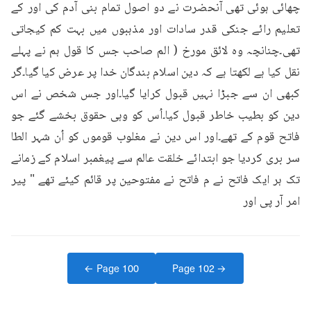
چھائی ہوئی تھی آنحضرت نے دو اصول تمام بنی آدم کی اور کے 
تعلیم رائے جنکی قدر سادات اور مذہبوں میں بہت کم کیجاتی 
تھی۔چنانچہ وہ لائق مورخ ( الم صاحب جس کا قول ہم نے پہلے 
نقل کیا ہے لکھتا ہے کہ دین اسلام بندگان خدا پر عرض کیا گیا۔گر 
کبھی ان سے جبڑا نہیں قبول کرایا گیا۔اور جس شخص نے اس 
دین کو بطیب خاطر قبول کیا۔اُس کو وہی حقوق بخشے گئے جو 
فاتح قوم کے تھے۔اور اس دین نے مغلوب قوموں کو اُن شہر الطا 
سر بری کردیا جو ابتدائے خلقت عالم سے پیغمبر اسلام کے زمانے 
تک ہر ایک فاتح نے م فاتح نے مفتوحین پر قائم کیئے تھے " پیر 
امر آر پی اور
← Page
100
Page
102
→