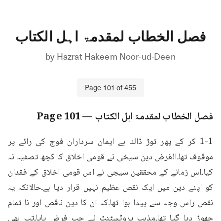
فصل الخطاب لمقدمۃ اہل الکتاب
by
Hazrat Hakeem Noor-ud-Deen
Page
101
of
455
فصل الخطاب لمقدمۃ اہل الکتاب
— Page
101
1-1 کر کے پھر توڑ ڈالنا بے ایمان سرداران فوج کی رائے پر 
موقوف تھا۔الغرض دین سیخی نے قومی اخلاق کا کچھ تصفیہ نہ 
کیا۔اس زمانے کے محققین سیجی نے اس قومی اخلاق کے فقدان 
کو اپنے دین میں ایک نقص عظیم نہیں قرار دیا ہے۔حالانکہ یہ 
نقص راس وجہ سے پیدا ہوا تھا۔کہ ان کا دین ناقص اور نا تمام 
چھوڑ دیا گیا تھا۔مذہب پروٹسٹنٹ نے جب فرض پایا۔تب بھی 