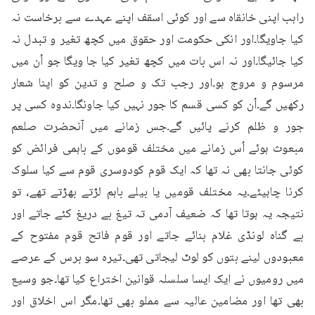
راہب اپنی خانقاہ سے اور کوئی اسقف اپنے عہدے سے برخاست نہ 
کیا جاویگا۔اور انکی حکومت اور حقوق میں کچھ تغیر و تبدل نہ 
کیا جائیگا۔اور نہ اس بات میں کچھ تغیر کیا جا ویگا جو اُن میں 
مرسوم و مروج ہو۔اور رجب تک و صلح و تدین کو اپنا شعار 
رکھیں گے۔اُن کو کسی قسم کا جور نہیں کیا جاونگا۔ندوہ کسی پر 
جور و ظلم کرنے پائیں گے۔جس زمانے میں آنحضرت صلعم 
مبعوث ہوئے اُس زمانے میں مختلف قوموں کے باہمی فرائض کو 
کوئی جانتا بھی نہ تھا کہ ایک قوم کودوسری قوم سے کیا سلوک 
کرنا چاہیئے۔یہ مختلف قومیں یا بیلے باہم لڑتے بھڑتے تھے، تو 
نتیجہ یہ ہوتا تھا کہ ضعیف آدمی تہ تیغ بے دریغ کئے جاتے اور 
بے گناہ لونڈی غلام بنائے جاتے اور قوم فاتح قوم مفتوح کے 
معبودوں لینے بتوں کو لوٹ لیجاتی تھی۔تیرہ سو برس کے عرصے 
میں رومیوں نے ایک ایسا سلسلہ قوانین اختراع کیا تھا۔جو وسیع 
بھی تھا اور مضامین عالیہ سے مملو بھی تھا۔مگر اس اخلاق اور 