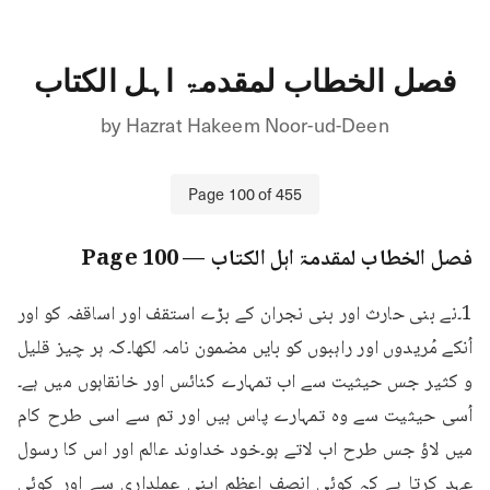
فصل الخطاب لمقدمۃ اہل الکتاب
by
Hazrat Hakeem Noor-ud-Deen
Page
100
of
455
فصل الخطاب لمقدمۃ اہل الکتاب
— Page
100
1۔نے بنی حارث اور بنی نجران کے بڑے استقف اور اساقفہ کو اور 
اُنکے مُریدوں اور راہبوں کو بایں مضمون نامہ لکھا۔کہ ہر چیز قلیل 
و کثیر جس حیثیت سے اب تمہارے کنائس اور خانقاہوں میں ہے۔
اُسی حیثیت سے وہ تمہارے پاس ہیں اور تم سے اسی طرح کام 
میں لاؤ جس طرح اب لاتے ہو۔خود خداوند عالم اور اس کا رسول 
عہد کرتا ہے کہ کوئی انصف اعظم اپنی عملداری سے اور کوئی 