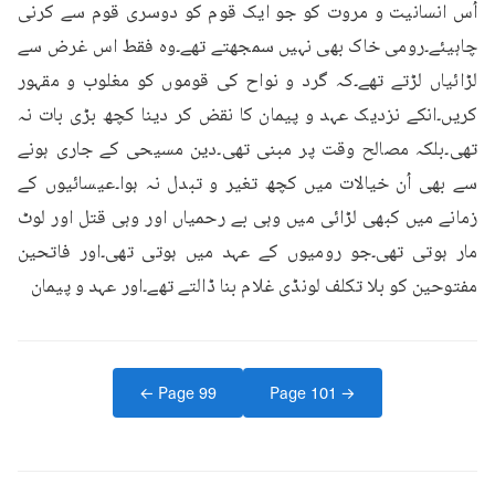
اُس انسانیت و مروت کو جو ایک قوم کو دوسری قوم سے کرنی 
چاہیئے۔رومی خاک بھی نہیں سمجھتے تھے۔وہ فقط اس غرض سے 
لڑائیاں لڑتے تھے۔کہ گرد و نواح کی قوموں کو مغلوب و مقہور 
کریں۔انکے نزدیک عہد و پیمان کا نقض کر دینا کچھ بڑی بات نہ 
تھی۔بلکہ مصالح وقت پر مبنی تھی۔دین مسیحی کے جاری ہونے 
سے بھی اُن خیالات میں کچھ تغیر و تبدل نہ ہوا۔عیسائیوں کے 
زمانے میں کبھی لڑائی میں وہی بے رحمیاں اور وہی قتل اور لوٹ 
مار ہوتی تھی۔جو رومیوں کے عہد میں ہوتی تھی۔اور فاتحین 
مفتوحین کو بلا تکلف لونڈی غلام بنا ڈالتے تھے۔اور عہد و پیمان
← Page
99
Page
101
→