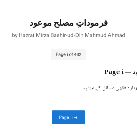
فرموداتِ مصلح موعود
by
Hazrat Mirza Bashir-ud-Din Mahmud Ahmad
Page
i
of
462
د
— Page
i
باره فقهی مسائل کے مرتبہ
Page
ii
→