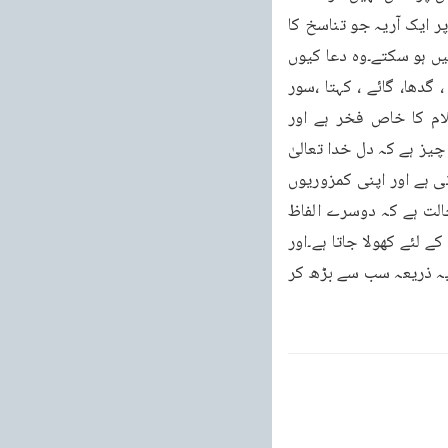
اس کے دل میں وہ رقت اور جوش جو دعا کے لئے حرکت پیدا کرتا ہے ،نہیں ہوسکتا۔اسی طرح پر ایک آریہ جو تناسخ کا 
قائل ہے اور سمجھتا ہے کہ تو بہ قبول ہی نہیں ہو سکتی اور کسی طرح پر اس کے گناہ معاف نہیں ہو سکتے۔وہ دعا کیوں 
کرے گا؟ اس نے تو یہ یقین کیا ہوا ہے کہ جونوں کے چکر میں جانا ضروری ہے۔اور بیل ،گھوڑا ، گدھا، گائے ، کہتا ،سور 
وغیرہ بننا ہے۔وہ اس راہ کی طرف آئے گا ہی نہیں۔اس سے صاف معلوم ہوتا ہے کہ دعا اسلام کا خاص فخر ہے اور 
مسلمانوں کو اس پر بڑا ناز ہے۔مگر یہ یاد رکھو کہ یہ دعا زبانی بک بک کا نام نہیں ہے بلکہ یہ وہ چیز ہے کہ دل خدا تعالیٰ 
کے خوف سے بھر جاتا ہے اور دعا کرنے والے کی رُوح پانی کی طرح بہہ کر آستانہ اُلوہیت پر گرتی ہے اور اپنی کمزوریوں 
اور لغزشوں کے لئے قومی اور مقتدر خدا سے طاقت اور قوت اور مغفرت چاہتی ہے۔اور یہ وہ حالت ہے کہ دوسرے الفاظ 
میں اس کو موت کہہ سکتے ہیں۔جب یہ حالت میسر آجاوے تو یقیناً سمجھو کہ باب اجابت اس کے لئے کھولا جاتا ہے۔اور 
خاص قوت اور فضل اور استقامت بدیوں سے بچنے اور نیکیوں پر استقلال کے لئے عطا ہوتی ہے۔یہ ذریعہ سب سے بڑھ کر 