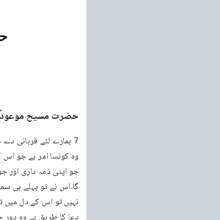
حض
حضرت مسیح موعودؑ ک
دعا کا طریق ہے وہ دور چ