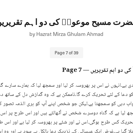
رت مسیح موعودؑ کی دو اہم تقریری
by
Hazrat Mirza Ghulam Ahmad
Page
7
of
39
ی دو اہم تقریریں
— Page
7
لا گیا ہے۔غرض ایک عیسائی کے نزدیک دعا بالکل بے سود ہے اور وہ ا