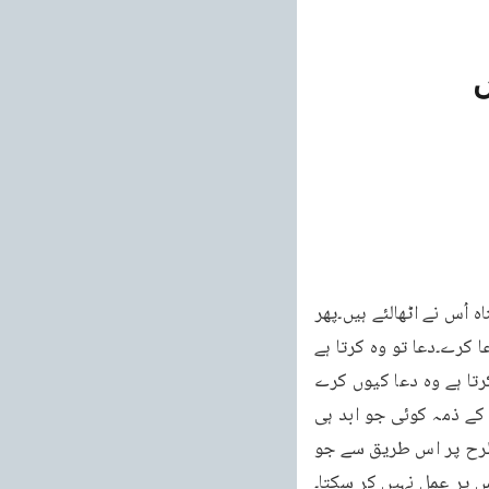
ں
7 ہمارے لئے قربانی دے دی ہے۔انہوں نے اس پر بھروسہ کر لیا اور سمجھ لیا کہ ہمارے سارے گناہ اُس نے اٹھالئے ہیں۔پھر 
وہ کونسا امر ہے جو اس کو دعا کے لئے تحریک کرے گا۔ناممکن ہے کہ وہ گدازش دل کے ساتھ دعا کرے۔دعا تو وہ کرتا ہے 
جو اپنی ذمہ داری اور جواب دہی کو سمجھتا ہے۔لیکن جو شخص اپنے آپ کو بری الذمہ تصور کرتا ہے وہ دعا کیوں کرے 
گا۔اس نے تو پہلے ہی سمجھ لیا ہے کہ گناہ دوسرے شخص نے اُٹھالئے ہیں اور اس طرح پر اس کے ذمہ کوئی جو ابد ہی 
نہیں تو اس کے دل میں تحریک کس طرح ہوگی۔اس نے اور شئے پر بھروسہ کر لیا ہے اور اس طرح پر اس طریق سے جو 
س پر عمل نہیں کر سکتا۔