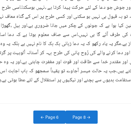
← Page
6
Page
8
→