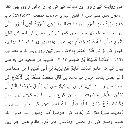
اس روایت کے راوی اور مسند کے کی یہ را باقی راوی بھی ثقہ 
راویوں میں سے ہیں۔ ( فتح الباری جزءے صفحہ ۵۷۳،۵۷۲) باب 
۳۷ : غَزْوَةُ ذَاتِ الْقَرَدِ غزوة ذات القرد وَهِيَ الْغَزْوَةُ الَّتِي أَغَارُوا عَلَی 
اور یہ وہ حملہ تھا جس میں کفار نے نبی صلی الی ایم کی لِقَاحِ 
النَّبِيِّ صَلَّى اللهُ عَلَيْهِ وَسَلَّمَ دود میل اونٹنیوں پر ڈاکہ ڈالا تھا۔ یہ 
خیبر کی لڑائی قَبْلَ خَيْبَرَ بِثَلَاثٍ ۔ سے تین روز پہلے کا واقعہ ہے۔ 
٤١٩٤ : حَدَّثَنَا قُتَيْبَةُ بْنُ سَعِيدٍ ۴۱۹۴ : قتیبہ بن سعید نے ہم سے 
بیان کیا کہ حاتم حَدَّثَنَا حَاتِمٌ عَنْ يَزِيدَ بْنِ أَبِي عُبَيْدٍ ( بن اسماعیل 
) نے ہمیں بتایا۔ انہوں نے یزید بن قَالَ سَمِعْتُ سَلَمَةَ بْنَ الْأَكْوَعِ الى 
عبید سے روایت کی، انہوں نے کہا: میں نے يَقُولُ خَرَجْتُ قَبْلَ أَنْ 
يُؤَذِّنَ بِالْأُولَى حضرت سلمہ بن اکوع سے سنا۔ وہ کہتے تھے: میں 
وَكَانَتْ لِقَاحُ رَسُوْلِ اللَّهِ صَلَّى اللهُ نماز فجر کی اذان سے پہلے 
(مدینہ سے) نکل کر (غابہ کی طرف) گیا۔ رسول اللہ صلی اللہ 
علیہ وسلم کی دو دھیل اونٹنیاں ذی قرد مقام میں چر رہی 