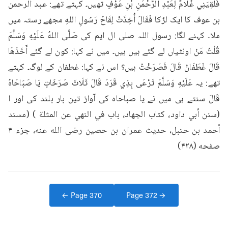
فَلَقِيَنِي غُلَامٌ لِعَبْدِ الرَّحْمَنِ بْنِ عَوْفٍ تھیں۔ کہتے تھے: عبد الرحمن 
بن عوف کا ایک لڑکا فَقَالَ أُخِذَتْ لِقَاحُ رَسُولِ اللهِ مجھے رستہ میں 
ملا۔ کہنے لگا: رسول اللہ صلی ال ایم کی صَلَّى اللهُ عَلَيْهِ وَسَلَّمَ 
قُلْتُ مَنْ اونٹیاں لے گئے ہیں ہیں۔ میں نے کہا: کون لے گئے أَخَذَهَا 
قَالَ غَطَفَانُ قَالَ فَصَرَخْتُ ہیں؟ اس نے کہا: غطفان کے لوگ۔ کہتے 
تھے: یہ عَلَيْهِ وَسَلَّمَ تَرْعَى بِذِي قَرَدَ قَالَ ثَلَاثَ صَرَخَاتٍ يَا صَبَاحَاهُ 
قَالَ سنتے ہی میں نے یا صباحاہ کی آواز تین بار بلند کی اور ا 
(سنن أبي داود، كتاب الجهاد، باب في النهي عن المثلة ) (مسند 
أحمد بن حنبل، حدیث عمران بن حصین رضی الله عنه، جزء ۴ 
صفحه (۴۲۸)
← Page
370
Page
372
→