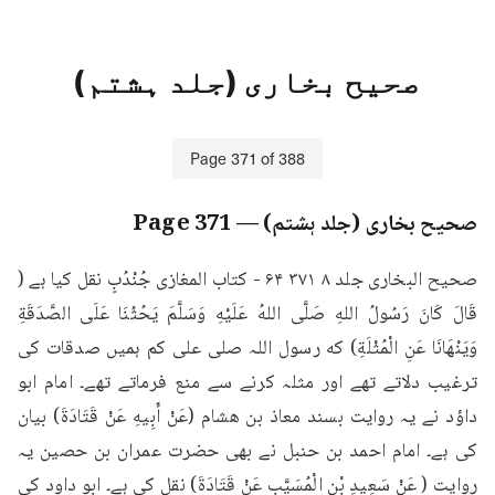
صحیح بخاری (جلد ہشتم)
Page
371
of
388
صحیح بخاری (جلد ہشتم)
— Page
371
صحيح البخاری جلد ۸ ۳۷۱ ۶۴ - كتاب المغازی جُنْدُبٍ نقل کیا ہے ( 
قَالَ كَانَ رَسُولُ اللهِ صَلَّى اللهُ عَلَيْهِ وَسَلَّمَ يَحُثُنَا عَلَى الصَّدَقَةِ 
وَيَنْهَانَا عَنِ الْمُثْلَةِ) که رسول اللہ صلی علی کم ہمیں صدقات کی 
ترغیب دلاتے تھے اور مثلہ کرنے سے منع فرماتے تھے۔ امام ابو 
داؤد نے یہ روایت بسند معاذ بن هشام (عَنْ أَبِيهِ عَنْ قَتَادَةَ) بیان 
کی ہے۔ امام احمد بن حنبل نے بھی حضرت عمران بن حصین یہ 
روایت ( عَنْ سَعِيدِ بْنِ الْمُسَيَّبِ عَنْ قَتَادَةَ) نقل کی ہے۔ ابو داود کی 