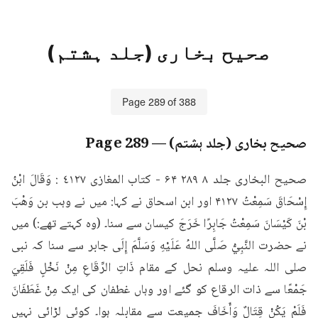
صحیح بخاری (جلد ہشتم)
Page
289
of
388
صحیح بخاری (جلد ہشتم)
— Page
289
صحیح البخاری جلد ۸ ۲۸۹ ۶۴ - كتاب المغازی ٤١٢٧ : وَقَالَ ابْنُ 
إِسْحَاقَ سَمِعْتُ ۴۱۲۷ اور ابن اسحاق نے کہا: میں نے وہب بن وَهْبَ 
بْنَ كَيْسَانَ سَمِعْتُ جَابِرًا خَرَجَ کیسان سے سنا۔ (وہ کہتے تھے:) میں 
نے حضرت النَّبِيُّ صَلَّى اللهُ عَلَيْهِ وَسَلَّمَ إِلَى جابر سے سنا کہ نبی 
صلی اللہ علیہ وسلم نحل کے مقام ذَاتِ الرِّقَاعِ مِنْ نَخْلٍ فَلَقِيَ 
جَمْعًا سے ذات الرقاع کو گئے اور وہاں غطفان کی ایک مِنْ غَطَفَانَ 
فَلَمْ يَكُنْ قِتَالٌ وَأَخَافَ جمیعت سے مقابلہ ہوا۔ کوئی لڑائی نہیں 