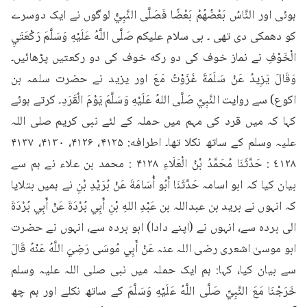
ہوئی اور النَّاسُ بَعْضُهُمْ بَعْضًا فَصَلَّى النَّبِيُّ لوگوں نے ایک دوسرے 
کو دھمکی دی تھی ۔ بی سلام علیکم صَلَّى اللَّهُ عَلَيْهِ وَسَلَّمَ رَكْعَتَيِ 
الْخَوْفِ نے نماز خوف کی دو رکه خوف کی دو رکعتیں پڑھائیں۔ 
وَقَالَ يَزِيدُ عَنْ سَلَمَةَ غَزَوْتُ مَعَ اور یزید نے حضرت سلمہ بن 
اکوع) سے روایت النَّبِيِّ صَلَّى اللهُ عَلَيْهِ وَسَلَّمَ يَوْمَ الْقَرَدِ۔ کرتے ہوئے 
کہا کہ میں قرد کی مہم میں حملہ کے لئے نبی کریم صلی اللہ 
علیہ وسلم کے ساتھ نکلا تھا۔ اطرافه: ۴۱۲۵، ۴۱۲۶، ۴۱۳۰، ۴۱۳۷ 
٤١٢٨ : حَدَّثَنَا مُحَمَّدُ بْنُ الْعَلَاءِ ۴۱۲۸ : محمد بن علاء نے ہم سے 
بیان کیا کہ ابو اسامہ حَدَّثَنَا أَبُو أُسَامَةَ عَنْ بُرَيْدِ بْنِ نے ہمیں بتلایا 
کہ انہوں نے برید بن عبداللہ بن عَبْدِ اللهِ بْنِ أَبِي بُرْدَةَ عَنْ أَبِي بُرْدَةَ 
الى بردہ سے، انہوں نے (اپنے دادا) ابو بردہ سے، انہوں نے حضرت 
ابو موسیٰ اشعری رضی اللہ عنہ عَنْ أَبِي مُوسَى رَضِيَ اللَّهُ عَنْهُ قَالَ 
سے بیان کیا، کہا: ہم ایک حملہ میں نبی صلی اللہ علیہ وسلم 
خَرَجْنَا مَعَ النَّبِيِّ صَلَّى اللَّهُ عَلَيْهِ وَسَلَّمَ کے ساتھ نکلے اور ہم چھ 