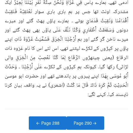
آدمی تھے۔ ہمارے پاس فِي غَزَاةٍ وَنَحْنُ سِتَّةُ نَفَرٍ بَيْنَنَا بَعِيْرٌ ایک 
مشترکہ اونٹ تھا جس پر ہم باری باری سوار نَعْتَقِبُهُ فَنَقِبَتْ 
أَقْدَامُنَا وَنَقِبَتْ قَدَمَايَ ہوتے ۔ ہمارے پاؤں پھٹ گئے اور میرے 
دونوں وَسَقَطَتْ أَظْفَارِي وَكُنَّا نَلُفُ عَلَى پاؤں بھی پھٹ گئے اور 
میرے ناخن گر گئے اور ہم أَرْجُلِنَا الْخِرَقَ فَسُمِّيَتْ غَزْوَةَ ذَاتِ اپنے 
پاؤں پر کپڑوں کے ٹکڑے لیٹتے تھے۔ اس لئے اس کا نام غزوہ ذات 
الرقاع (یعنی چیتھڑوں الرِّقَاعِ لِمَا كُنَّا نَعْصِبُ مِنَ الْخِرَقِ والی 
لڑائی) رکھا گیا۔ کیونکہ ہم کپڑوں کے ٹکڑے عَلَى أَرْجُلِنَا ۔ وَحَدَّثَ 
أَبُو مُوسَى بِهَذَا اپنے پیروں پر باندھتے تھے اور حضرت ابو موسیٰ 
الْحَدِيْثِ ثُمَّ كَرِهَ ذَاكَ قَالَ مَا كُنْتُ (اشعری) نے یہ واقعہ بیان کرنا 
ناپسند کیا۔ کہنے لگے:
← Page
288
Page
290
→