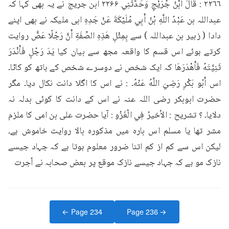
٢٢٦٦ : قَالَ ابْنُ جُرَيْجٍ وَحَدَّثَنِي ۲۲۶۶ ابن جریج نے یہ بھی کہا کہ 
عبداللہ بن عَبْدُ اللَّهِ بْنُ أَبِي مُلَيْكَةَ عَنْ جَدِهِ ابی ملیکہ نے بھی اپنے 
دادا ( زہیر بن عبداللہ ) سے بِمِثْلِ هَذِهِ الصِّفَةِ أَنَّ رَجُلًا عَضَّ روایت 
کرتے ہوئے اس قسم کا واقعہ مجھ سے بیان کیا يَدَ رَجُلٍ فَأَنْدَرَ 
ثَنِيَّتَهُ فَأَهْدَرَهَا کہ ایک شخص نے دوسرے شخص کے ہاتھ کو کاٹا۔ 
اس أَبُو بَكْرٍ رَضِيَ اللَّهُ عَنْهُ۔ : نے اس کا اگلا دانت نکال دیا۔ مگر 
حضرت ابوبکر رضی اللہ عنہ نے اس کے دانت کا کوئی بدلہ نہ 
دلایا۔ ؟ تشريح : الأخيرُ فِي الْغَزُو : آیا حضرت علی بن امی کا ملزم 
مشر تھا یا مسلم اس بارہ میں مذکورہ بالا روایت خاموش ہے۔ 
لیکن اس سے کم از کم اتنا ضرور معلوم ہوتا ہے کہ جہاد جیسے 
نازک مو ہے کہ جہاد جیسے نازک موقع پر بعض صحابہ نے اُجرت
← Page
234
Page
236
→