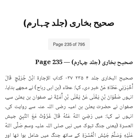
صحیح بخاری (جلد چہارم)
Page
235
of
795
صحیح بخاری (جلد چہارم)
— Page
235
صحيح البخاری جلد ۴ ۲۳۵ ۳۷- كتاب الإجارة ابْنُ جُرَيْجٍ قَالَ 
أَخْبَرَنِي عَطَاءٌ عَنْ خبر دی، کہا: عطاء (بن ابی رباح) نے مجھے بتایا۔ 
انہوں صَفْوَانَ بْنِ يَعْلَى عَنْ يَعْلَى بْنِ أُمَيَّةَ نے صفوان بن یعلیٰ سے، 
صفوان نے حضرت یعلیٰ بن امیہ رضی اللہ عنہ سے روایت کی۔ 
انہوں نے کہا: میں رَضِيَ اللهُ عَنْهُ قَالَ غَزَوْتُ مَعَ النَّبِيِّ جيش 
العسرة (یعنی جنگ تبوک میں نبی صلی اللہ علیہ وسم صَلَّى اللهُ 
عَلَيْهِ وَسَلَّمَ جَيْشَ الْعُسْرَةِ کے ساتھ جنگ میں شامل ہوا تھا اور 