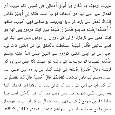
میرے نزدیک یہ فَكَانَ مِنْ أَوْثَقِ أَعْمَالِي فِي نَفْسِي کام میرے اُن 
اعمال میں سے تھا جو (بلحاظ ثواب) سب فَكَانَ لِي أَجِيْرٌ فَقَاتَلَ 
إِنْسَانًا فَعَضَّ سے بڑھ کر قابل بھروسہ ہو سکتے تھے۔ (میرے ساتھ 
) أَحَدُهُمَا إِصْبَعَ صَاحِبِهِ فَانْتَزَعَ إِصْبَعَهُ مِیرا ایک مزدور بھی تھا جو 
ایک آدمی سے لڑ پڑا۔ لڑائی کے دوران ان دونوں میں سے ایک نے 
اپنے ساتھی فَأَنْدَرَ ثَنِيَّتَهُ فَسَقَطَتْ فَانْطَلَقَ إِلَى کی انگلی کاٹ لی۔ 
جب اس نے اپنی انگلی کوزور سے النَّبِيِّ صَلَّى اللهُ عَلَيْهِ وَسَلَّمَ 
فَأَهْدَرَ کھینچا تو دوسرے کے دانت کو جھٹکا لگا جس سے وہ گر 
ثَنِيَّتَهُ وَقَالَ أَفَيَدَعُ إِصْبَعَهُ فِي فِيْكَ گیا۔ اس پر وہ نبی صلی اللہ 
علیہ وسلم کے پاس شکایت تَقْضَمُهَا قَالَ أَحْسِبُهُ قَالَ كَمَا يَقْضَمُ لے 
کر گیا۔ آپ نے اس کے دانت کا کوئی بدلہ نہ دلایا اور فرمایا: کیا 
وہ اپنی انگلی تیرے منہ میں رہنے دیتا کہ تو الْفَحْلُ۔ اسے چبا 
جاتا ؟ ( ابن جریج ) کہتے تھے: میرا خیال ہے کہ آپ نے یہ فرمایا: 
جس طرح سانڈ چباتا ہے۔ اطرافه: ۱٨٤٨ ، ۲۹۷۳، 4417، 6893۔ 