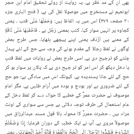
بھی ان کے مد نظر ہے۔ یہ روایت از روئے تحقیق امام ابن حجر 
ابونعیم نے مستخرج میں موصولا نقل کی ہے۔ ( فتح الباری جزء 
۳۰ صفحہ ۴۷۹) اس میں یہ الفاظ ہیں: وَحَمَلَهَا عَلَى قتب ۔ یعنی 
کجاوہ پر انہیں سوار کیا۔ کتب بمعنى رَجُل ہے ۔ فَاحْقَبَهَا عَلَى نَاقَةٍ 
کے معنے ہیں اَرْدَف یعنی اپنے پیچھے بٹھایا۔ جس طرح بعض 
لوگوں نے لفظ رجالا کے مقدم ہونے کی وجہ سے حج کے لئے پیدل 
چلنے کو ترجیح دی ہے۔ اسی طرح بعض نے روایات میں لفظ قتبِ 
یا دخل دیکھ کر اس امر کو تر جیح دی ہے کہ پالان پر سوار ہو کر 
حج کے لئے جانا پسندیدہ ہے۔ کیونکہ اس میں سادگی ہے؛ جو حج 
کے لئے ضروری ہے اور ہودج و ہودہ میں آرام طلبی ہے۔ مگر امام 
موصوف نے حضرت عمرؓ کے خطبے کا حوالہ دے کر لفظ دخل کے 
عام استعمال کی طرف توجہ دلائی ہے جس سے سواری کے اونٹ 
مراد ہیں ۔ حضرت عمررؓ کا محولہ بالا قول مسند عبدالرزاق میں 
موصولاً مروی ہے۔ آپ نے ایک خطبہ کے دوران فرمایا: إِذَا وَضَعْتُمُ 
السُّرُوجَ فَشُدُّوا الرِّحَالَ إِلَى الْحَجِّ وَالْعُمْرَةِ فَإِنَّهُ أَحَدُ الْجِهَادَيْنِ۔ یعنی 