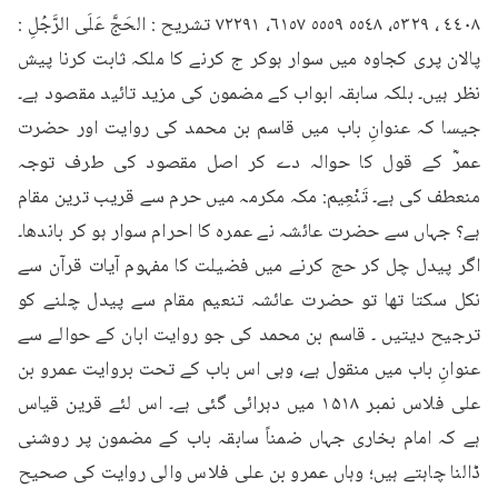
٤٤٠٨ ، ٥٣٢٩، ٥٥٤٨ ٥٥٥٩ ٦١٥٧، ٧٢٢٩۱ تشریح : الحَجَّ عَلَى الرَّجُلِ : 
پالان پری کجاوہ میں سوار ہوکر ج کرنے کا ملکہ ثابت کرنا پیش 
نظر ہیں۔ بلکہ سابقہ ابواب کے مضمون کی مزید تائید مقصود ہے۔ 
جیسا کہ عنوانِ باب میں قاسم بن محمد کی روایت اور حضرت 
عمرؓ کے قول کا حوالہ دے کر اصل مقصود کی طرف توجہ 
منعطف کی ہے۔ تَنْعِیم: مکہ مکرمہ میں حرم سے قریب ترین مقام 
ہے؟ جہاں سے حضرت عائشہ نے عمرہ کا احرام سوار ہو کر باندھا۔ 
اگر پیدل چل کر حج کرنے میں فضیلت کا مفہوم آیات قرآن سے 
نکل سکتا تھا تو حضرت عائشہ تنعیم مقام سے پیدل چلنے کو 
ترجیح دیتیں ۔ قاسم بن محمد کی جو روایت ابان کے حوالے سے 
عنوانِ باب میں منقول ہے، وہی اس باب کے تحت بروایت عمرو بن 
علی فلاس نمبر ۱۵۱۸ میں دہرائی گئی ہے۔ اس لئے قرین قیاس 
ہے کہ امام بخاری جہاں ضمناً سابقہ باب کے مضمون پر روشنی 
ڈالنا چاہتے ہیں؛ وہاں عمرو بن علی فلاس والی روایت کی صحیح 