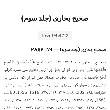
صحیح بخاری (جلد سوم)
Page
174
of
743
صحیح بخاری (جلد سوم)
— Page
174
صحيح البخاری جلد ۳ ۱۷۴ ٢٥ - كتاب الحج فَأَعْمِرْهَا مِنَ التَّنْعِيمِ 
فَأَحْقَبَهَا عَلَى اپنی بہن کو لے جاؤ اور انہیں تنعیم سے عمرہ کراؤ۔ 
نَاقَةٍ فَاعْتَمَرَتْ ۔ چنانچہ حضرت عبدالرحمن نے ان کو اونٹنی پر 
اپنے پیچھے سوار کیا اور پھر انہوں ( حضرت عائشہ) نے عمرہ کیا۔ 
اطرافه: ٢٩٤، 305، 316، ۳۱۷، ۳۱۹، ۳۲۸، 1516، 1556، 1560، 
1561، ،١٧، ١٧٦٢۵۷ ،۱۷۳۳ ،۱۷۲۰ ،۱۷۰۹ ،۱١٥٦٢، ١٦٣٨، ٦٥٠ 
،٢٩٨٤، ٤٣٩٥ ،۲۹۵۲ ،۱۷۸۸ ،۱۷۸۷ ،۱۷۸۶ ،۱۷۸۳ ،۱۷۷۲ ،۱۷۷۱ ٤٤٠ ، 