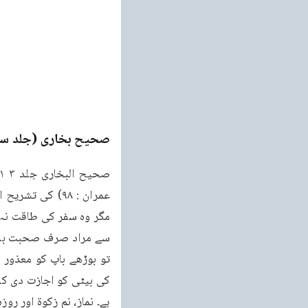
صحیح بخاری (جلد س