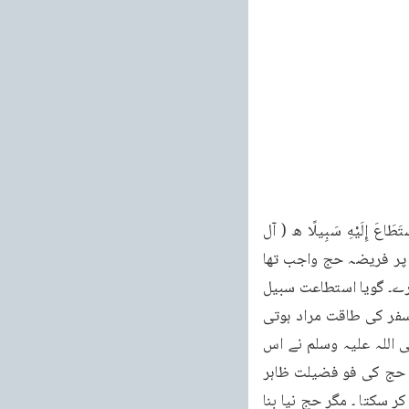
صحيح البخاری جلد ۳ ۱۷۱ ٢٥ - كتاب الحج تین شرطوں کے بارے میں نص صریح ہے۔ مَنِ اسْتَطَاعَ إِلَيْهِ سَبِيلًا ه ( آل 
عمران : ۹۸) کی تشریح امام موصوف نے روایت نمبر ۱۵۱۳ سے کی ہے۔ خشعمی عورت کے باپ پر فریضہ حج واجب تھا 
مگر وہ سفر کی طاقت نہ رکھتا تھا۔ آپ نے اس کی بیٹی کو اجازت دی کہ وہ اس کی جگہ حج کرے۔ گویا استطاعت سبیل 
سے مراد صرف صحبت بدنی اور قدرت سفر ہی نہیں بلکہ مطلق مالی استطاعت ہے۔ اگر محض سفر کی طاقت مراد ہوتی 
تو بوڑھے باپ کو معذور ٹھہرایا جاتا اور وہ فریضہ حج سے سبکدوش ہوتا ۔ مگر آنحضرت صلی اللہ علیہ وسلم نے اس 
کی بیٹی کو اجازت دی کہ وہ اس کی جگہ حج کر سکتی ہے۔ اس سے وجوب حج کی نوعیت اور حج کی فو فضیلت ظاہر 
ہے۔ نماز، نم زکوۃ اور روزہ ایسی عبادتیں ہیں جنہیں دوسرا شخص کسی کی طرف سے ادا نہیں کر سکتا ۔ مگر حج نیا بنا 