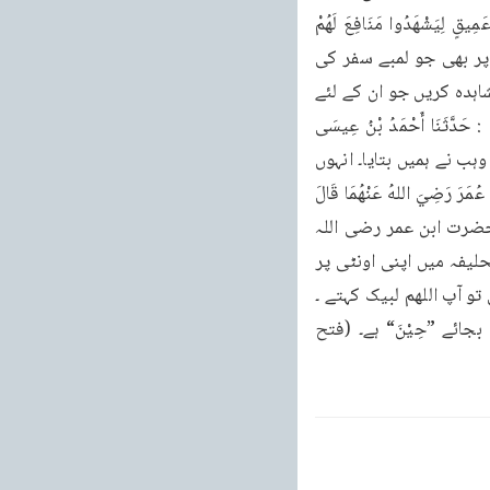
بھی ادا کیا جا سکتا ہے۔ باب ۲ قَوْلُ اللَّهِ تَعَالَى : يَأْتُوكَ رِجَالًا وَعَلَى كُلِّ ضَامِرٍ يَأْتِينَ مِنْ كُلِّ فَجٍّ عَمِيقٍ لِيَشْهَدُوا مَنَافِعَ لَهُمْ 
(الحج: ۲۹،۲۸) اللہ تعالیٰ کا یہ فرمانا: لوگ تیرے پاس آیا کریں۔ پیدل بھی اور ہر ایسی سواری پر بھی جو لمبے سفر کی 
وجہ سے دبلی ہو۔ ایسی سواریاں دور دراز گہرے راستوں سے آئیں گی تا آنے والے ان منافع کا مشاہدہ کریں جو ان کے لئے 
( مقدر ) ہیں۔ فِجَاجًا (الأنبياء:۳۲) الطَّرُقُ الْوَاسِعَةُ فِجَاج کے معنی وسیع راستہ کے ہیں ۔ ١٥١٤ : حَدَّثَنَا أَحْمَدُ بْنُ عِيسَى 
:۱۵۱۴: احمد بن عیسی نے ہم سے بیان کیا، (کہا: حَدَّثَنَا ابْنُ وَهْبٍ عَنْ يُونُسَ عَنِ ابْنِ عبد الله ) ابن وہب نے ہمیں بتایا۔ انہوں 
نے یونس شِهَابٍ أَنَّ سَالِمَ بْنَ عَبْدِ اللَّهِ أَخْبَرَهُ أَنَّ ( بن یزید ) سے، یونس نے ابن شہاب سے روایت ابْنَ عُمَرَ رَضِيَ اللهُ عَنْهُمَا قَالَ 
رَأَيْتُ کی کہ سالم بن عبداللہ بن عمر ) نے ان سے بیان کیا رَسُولَ اللَّهِ صَلَّى اللهُ عَلَيْهِ وَسَلَّمَ کہ حضرت ابن عمر رضی اللہ 
عنہما کہتے تھے: میں نے يَرْكَبُ رَاحِلَتَهُ بِذِي الْحُلَيْفَةِ ثُمَّ يُهِلُّ رسول اللہ صل اللہعلیہ وسلم کوذوالحلیفہ میں اپنی اونٹی پر 
سوار ہوتے و۔ وتے دیکھا جب وہ آپ کو لے کر سیدھی کھڑی حَتَّى تَسْتَوِيَ بِهِ قَائِمَةً۔ ہونے کو ہوتی تو آپ اللهم لبیک کہتے ۔ 
اطرافه: ١٦٦، ١٥٥٢، ١٦٠٩، ٢٨٦٥، 5851۔ حمد فتح الباری مطبوعہ بولاق میں لفظ ”حَتَّی“ کی بجائے ”حِیْنَ“ ہے۔ (فتح 