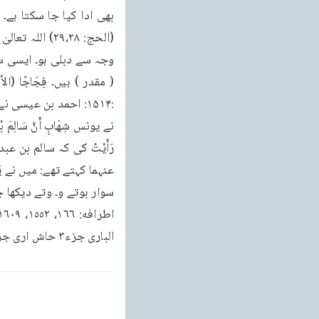
الباری جزء٣ حاش اری جزء ۳۰ حاشیه صفحه ۴۷۷)