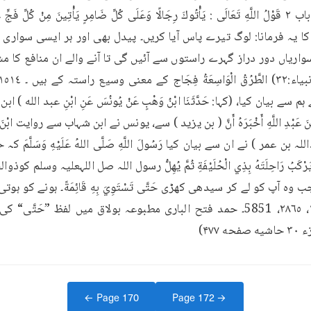
← Page
170
Page
172
→