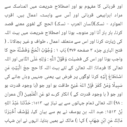
اور قربانی کا مفہوم ہو اور اصطلاح شریعت میں المناسک سے 
مراد ابراہیمی قربانی اور اُس سے وابستہ اعمال ہیں۔ اقرب 
الموارد - نسک)(لسان العرب - نسک) الحج کے لغوی معنے قصد 
کرنا، بار بار آنا اور متوجہ ہونا اور اصطلاح شریعت میں بیت اللہ 
کی زیارت کرنا اور اس سے متعلقہ اعمال ، طواف و غیر بجالانا ۔ ( 
فتح الباری جزء ۳ صفحه ۴۷۶) بَاب ۱ : وُجُوْبُ الْحَجِّ وَفَضْلُهُ حج کا 
واجب ہونا اور اس کی فضیلت وَقَوْلُ اللَّهِ : وَلِلهِ عَلَى النَّاسِ اور اللہ 
تعالی کا فرمانا: اللہ تعالیٰ کے لئے بیت اللہ کا حج حِجَ الْبَيْتِ مَنِ 
اسْتَطَاعَ إِلَيْهِ کرنا لوگوں پر فرض ہے۔ یعنی جنہیں وہاں جانے کی 
سَبِيلًا وَمَنْ كَفَرَ فَإِنَّ اللهَ غَنِيٌّ طاقت ہو اور جو (با وجود قدرت ہو 
اور جو ( با وجود قدرت کے ) انکار کرے تو عَنِ الْعَلَمِينَ (آل عمران 
: ۹۸) اللہ تعالی تمام جہانوں سے بے نیاز ہے۔ ١٥١٣: حَدَّثَنَا عَبْدُ اللهِ 
بْنُ ۱۵۱۳: عبد اللہ بن یوسف نے ہم سے بیان کیا، يُوْسُفَ أَخْبَرَنَا 
مَالِكٌ عَنِ ابْنِ شِهَابٍ ) کہا :) مالک نے ہمیں بتایا۔ انہوں نے ابن شہاب 