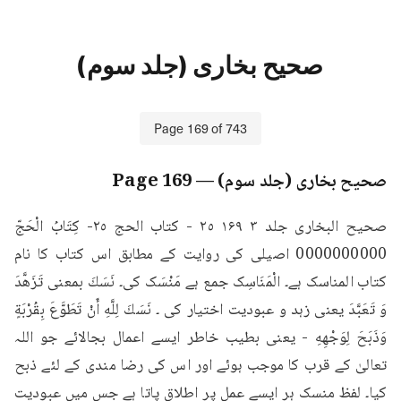
صحیح بخاری (جلد سوم)
Page
169
of
743
صحیح بخاری (جلد سوم)
— Page
169
صحيح البخاری جلد ۳ ۱۶۹ ٢٥ - كتاب الحج ٢٥- كِتَابُ الْحَجّ 
0000000000 اصیلی کی روایت کے مطابق اس کتاب کا نام 
کتاب المناسک ہے۔ الْمَنَاسِک جمع ہے مَنْسَک کی۔ نَسَكَ بمعنى تَزَهَّدَ 
وَ تَعَبَّدَ یعنی زہد و عبودیت اختیار کی ۔ نَسَكَ لِلَّهِ أَنْ تَطَوَّعَ بِقُرْبَةٍ 
وَذَبَحَ لِوَجْهِهِ - یعنی بطیب خاطر ایسے اعمال بجالائے جو اللہ 
تعالیٰ کے قرب کا موجب ہوئے اور اس کی رضا مندی کے لئے ذبح 
کیا۔ لفظ منسک ہر ایسے عمل پر اطلاق پاتا ہے جس میں عبودیت 