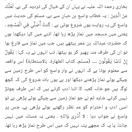
بخاری رحمۃ اللہ علیہ نے یہاں ان کے خیال کی تردید کی ہے۔ لَعَلَّكَ 
مِنَ الَّذِينَ : یہ خطاب واسع بن حبان سے ہے۔ مسلم کی حدیث میں 
واسع کی یہ روایت یوں شروع ہوتی ہے : كُنتُ أُصَلِّي فِي الْمَسْجِدِ ۔ 
یعنی میں مسجد میں نماز پڑھ رہا تھا۔ اتنے میں کیا دیکھتا ہوں 
کہ حضرت عبداللہ بن عمر بیٹھے ہیں۔ جب میں نماز سے فارغ ہوا 
تو ان کی طرف منہ پھیر کر ہو بیٹھا۔ تب انہوں نے یہ کہا : يَقُولُ 
إِنَّ نَاسًا يَقُولُونَ ۔۔۔۔ (مسلم۔ كتاب الطهارة۔ بالاستطابة) اس واقعہ 
سے معلوم ہوتا ہے کہ انہوں نے وار واسع کو اس طرح زمین سے 
چپکے ہوئے نماز پڑھتے دیکھا اور بے یوں بات شروع کی کہ کچھ 
لوگ ہیں جو خانہ کعبہ کا اتنا ادب کرتے ہیں کہ اس طرف چوتڑ 
نہیں کرتے۔ شاید تم نے جو نماز زمین سے چپکے ہوئے پڑھی ہے تو 
اسی ادب و احترام کو مد نظر رکھتے ہوئے پڑھی ہے۔ جس پر 
واسع نے جواب دیا : لا أَدْرِی وَاللهِ ۔ یعنی یہ مسئلہ میں نہیں 
جانتا۔ یا یہ کہ مجھے پتہ نہیں کہ میں اس طرح نماز پڑھ رہا تھا۔ 