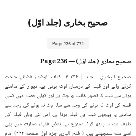
صحیح بخاری (جلد اوّل)
Page
236
of
774
صحیح بخاری (جلد اوّل)
— Page
236
صحيح البخاري - جلد | ۲۳۶ ۴- كتاب الوضوء قضائے حاجت 
کرنے والے اور قبلہ کے درمیان اوٹ ہوتی ہے۔ دیوار کے سامنے 
ہونے سے قبلہ کا تصور غائب ہو جاتا ہے اور کھلی فضاء میں کسی 
قسم کی اوٹ نہ ہونے کی وجہ سے سا۔ اوٹ نہ ہونے کی وجہ سے 
سامنے یا پیچھے قبلہ ہی قبلہ ہوتا ہے۔ اس لئے وہاں قبلہ کی 
طرف منہ یا پیٹھ کرنا ممنوع ہے۔ بعض فقہاء عمارت میں بھی 
اسے منع سمجھتے ہیں۔ ( فتح الباری جزء اول صفحه ۳۲۳) امام 