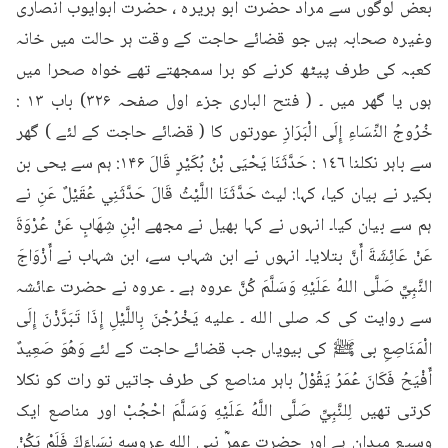
بعض لوگوں سے مراد حضرت ابو ہریرہ ، حضرت ابوایوب انصاری 
وغیرہ صحابہ ہیں جو قضائے حاجت کے وقت ہر حالت میں خانہ 
کعبہ کی طرف پیٹھ کرنے کو برا سمجھتے تھے خواہ صحرا میں 
ہوں یا گھر میں ۔ ( فتح الباری جزء اول صفحہ ۳۲۶) باب ۱۳ : 
خُرُوجُ النِّسَاءِ إِلَى الْبَرَازِ عورتوں کا ( قضائے حاجت کے لئے ) گھر 
سے باہر نکلنا ١٤٦ : حَدَّثَنَا يَحْيَى بْنُ بُكَيْرٍ قَالَ ۱۴۶: ہم سے یحی بن 
بکیر نے بیان کیا، کہا: لیث حَدَّثَنَا اللَّيْثُ قَالَ حَدَّثَنِي عُقَيْلٌ عَنِ نے 
ہم سے بیان کیا۔ انہوں نے کہا بھیل نے مجھے ابْنِ شِهَابٍ عَنْ عُرْوَةَ 
عَنْ عَائِشَةَ أَنَّ بتلایا۔ انہوں نے ابن شہاب سے، ابن شہاب نے أَزْوَاجَ 
النَّبِيِّ صَلَّى اللهُ عَلَيْهِ وَسَلَّمَ كُنَّ عروہ ہے ۔ عروہ نے حضرت عائشہ 
سے روایت کی کہ صلى الله ۔ علیه يَخْرُجْنَ بِاللَّيْلِ إِذَا تَبَرَّزْنَ إِلَى 
الْمَنَاصِعِ بی ﷺ کی بیویاں جب قضائے حاجت کے لئے وَهُوَ صَعِيدٌ 
أَفْيَحُ فَكَانَ عُمَرُ يَقُوْلُ باہر مناصع کی طرف جاتیں تو رات کو نکلا 
کرتی تھیں لِلنَّبِيِّ صَلَّى اللَّهُ عَلَيْهِ وَسَلَّمَ احْجُبْ اور مناصع ایک 
وسیع میدان ہے اور حضرت عمرؓ نبی الله عروسه نِسَاءَكَ فَلَمْ يَكُنْ 