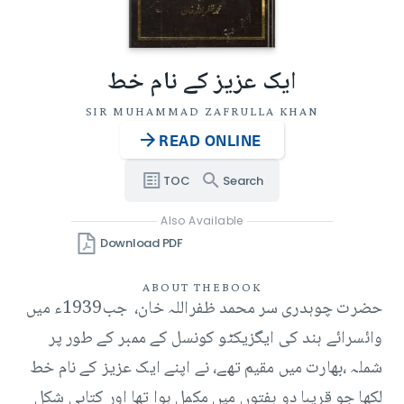
ایک عزیز کے نام خط
SIR MUHAMMAD ZAFRULLA KHAN
READ ONLINE
TOC
Search
Also Available
Download PDF
ABOUT THE
BOOK
حضرت چوہدری سر محمد ظفراللہ خان، جب1939ء میں
وائسرائے ہند کی ایگزیکٹو کونسل کے ممبر کے طور پر
شملہ ،بھارت میں مقیم تھے، نے اپنے ایک عزیز کے نام خط
لکھا جو قریبا دو ہفتوں میں مکمل ہوا تھا اور کتابی شکل