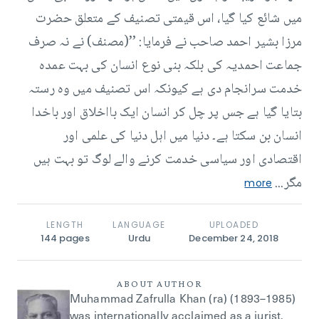
میں شائع کیا گیا، اس قیمتی تصنیف کے متعلق حضرت
مرزا بشیر احمد صاحب نے فرمایا: ’’(مصنف) نے نہ صرف
جماعت احمدیہ کی بلکہ بنی نوع انسان کی بہت عمدہ
خدمت سرانجام دی ہے کیونکہ اس تصنیف میں وہ رستہ
بتایا گیا ہے جس پر چل کر انسان ایک بااخلاق اور باخدا
انسان بن سکتا ہے۔ دنیا میں اہل دنیا کی علمی اور
اقتصادی اور سیاسی خدمت کرنے والے لوگ تو بہت ہیں
مگر...
more
LENGTH
LANGUAGE
UPLOADED
144
pages
Urdu
December 24, 2018
ABOUT AUTHOR
Muhammad Zafrulla Khan (ra) (1893–1985)
was internationally acclaimed as a jurist,