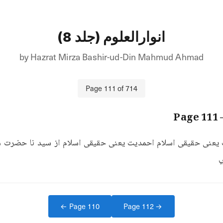
انوارالعلوم (جلد 8)
by
Hazrat Mirza Bashir-ud-Din Mahmud Ahmad
Page
111
of
714
111
— 
ي
← Page
110
Page
112
→