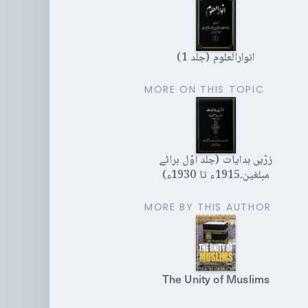
انوارالعلوم (جلد 1)
MORE ON THIS TOPIC
زرّیں ہدایات (جلد اوّل برائے
مبلغین۔1915ء تا 1930ء)
MORE BY THIS AUTHOR
The Unity of Muslims