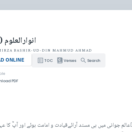
انوارالعلوم (ج
MIRZA BASHIR-UD-DIN MAHMUD AHMAD
D ONLINE
TOC
Verses
Search
ble
nload PDF
الم جوانی میں ہی مسند آرائےقیادت و امامت ہوئے اور آپؓ کا