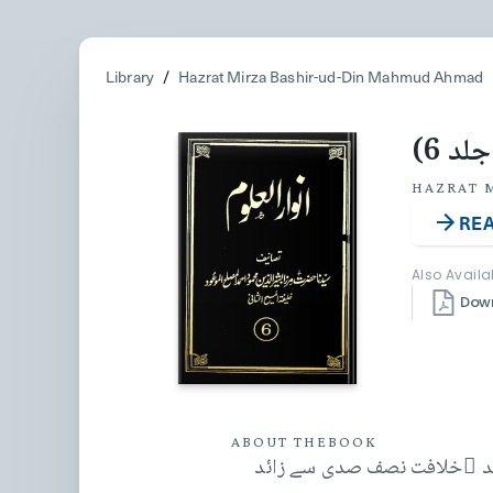
Library
/
Hazrat Mirza Bashir-ud-Din Mahmud Ahmad
لد 6)
HAZRAT 
REA
Also Availa
Dow
ABOUT THE
BOOK
 عہد ِخلافت نصف صدی سے زائد