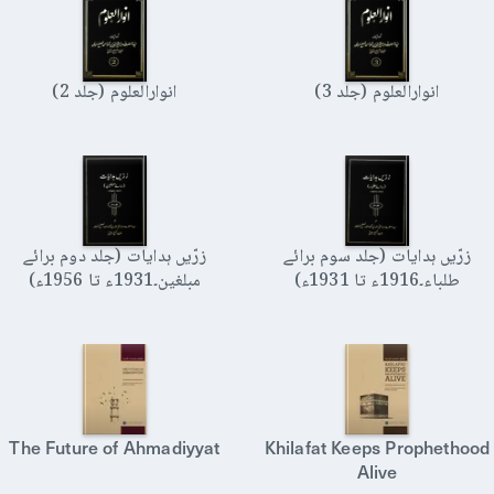
انوارالعلوم (جلد 3)
انوارالعلوم (جلد 2)
زرّیں ہدایات (جلد سوم برائے
زرّیں ہدایات (جلد دوم برائے
طلباء۔1916ء تا 1931ء)
مبلغین۔1931ء تا 1956ء)
The Future of Ahmadiyyat
Khilafat Keeps Prophethood
Alive