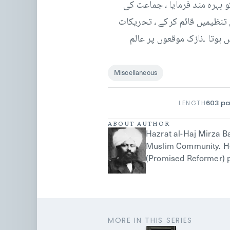
بہرہ مند فرمایا ، جماعت کی
ی تنظیمیں قائم کرکے ، تحریکات
ہوتا ۔نازک موقعوں پر عالم
Miscellaneous
603
pa
LENGTH
ABOUT AUTHOR
Hazrat al-Haj Mirza 
Muslim Community. He 
(Promised Reformer) p
MORE IN THIS SERIES