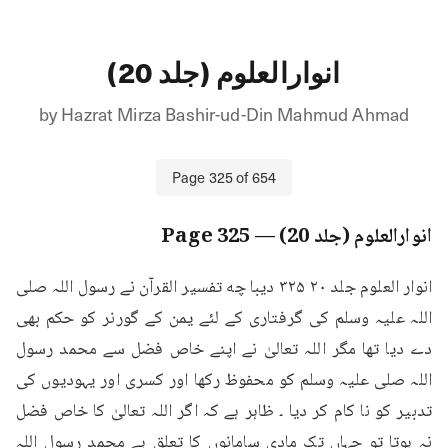
انوارالعلوم (جلد 20)
by
Hazrat Mirza Bashir-ud-Din Mahmud Ahmad
Page
325
of
654
انوارالعلوم (جلد 20)
— Page
325
انوار العلوم جلد ۲۰ ۳۲۵ دیبا چه تفسیر القرآن نے رسول اللہ صلی 
اللہ علیہ وسلم کی گرفتاری کے لئے یمن کے گورنر کو حکم بھی 
دے دیا تھا مگر اللہ تعالیٰ نے اپنے خاص فضل سے محمد رسول 
اللہ صلی علیہ وسلم کو محفوظ رکھا اور کسری اور یہودیوں کی 
تدبیر کو نا کام کر دیا ۔ ظاہر ہے کہ اگر اللہ تعالیٰ کا خاص فضل 
نہ ہوتا تو جہاں تک مادی سامانوں کا تعلق ہے محمد رسول اللہ 