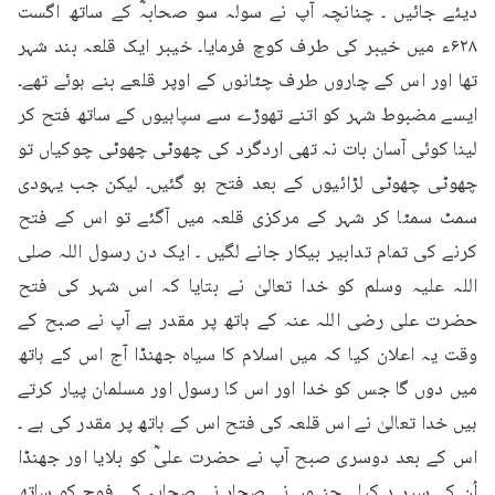
دیئے جائیں ۔ چنانچہ آپ نے سولہ سو صحابہؓ کے ساتھ اگست 
۶۲۸ء میں خیبر کی طرف کوچ فرمایا۔ خیبر ایک قلعہ بند شہر 
تھا اور اس کے چاروں طرف چٹانوں کے اوپر قلعے بنے ہوئے تھے۔ 
ایسے مضبوط شہر کو اتنے تھوڑے سے سپاہیوں کے ساتھ فتح کر 
لینا کوئی آسان بات نہ تھی اردگرد کی چھوٹی چھوٹی چوکیاں تو 
چھوٹی چھوٹی لڑائیوں کے بعد فتح ہو گئیں۔ لیکن جب یہودی 
سمٹ سمٹا کر شہر کے مرکزی قلعہ میں آگئے تو اس کے فتح 
کرنے کی تمام تدابیر بیکار جانے لگیں ۔ ایک دن رسول اللہ صلی 
اللہ علیہ وسلم کو خدا تعالیٰ نے بتایا کہ اس شہر کی فتح 
حضرت علی رضی اللہ عنہ کے ہاتھ پر مقدر ہے آپ نے صبح کے 
وقت یہ اعلان کیا کہ میں اسلام کا سیاہ جھنڈا آج اس کے ہاتھ 
میں دوں گا جس کو خدا اور اس کا رسول اور مسلمان پیار کرتے 
ہیں خدا تعالیٰ نے اس قلعہ کی فتح اس کے ہاتھ پر مقدر کی ہے ۔
اس کے بعد دوسری صبح آپ نے حضرت علیؓ کو بلایا اور جھنڈا 
اُن کے سپر د کیا ۔ جنہوں نے صحار نے صحابہ کی فوج کو ساتھ 